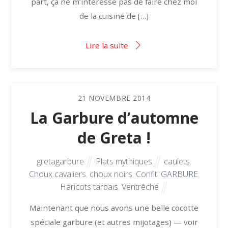
part, ça ne m’intéresse pas de faire chez moi
de la cuisine de […]
Lire la suite
21
NOVEMBRE
2014
La Garbure d’automne
de Greta !
gretagarbure
Plats mythiques
caulets
,
Choux cavaliers
,
choux noirs
,
Confit
,
GARBURE
,
Haricots tarbais
,
Ventrêche
Maintenant que nous avons une belle cocotte
spéciale garbure (et autres mijotages) — voir