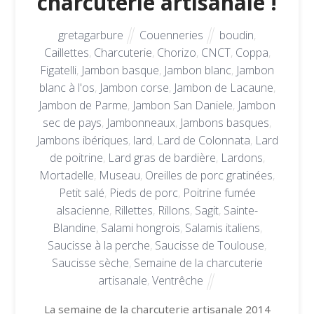
charcuterie artisanale !
gretagarbure
Couenneries
boudin
,
Caillettes
,
Charcuterie
,
Chorizo
,
CNCT
,
Coppa
,
Figatelli
,
Jambon basque
,
Jambon blanc
,
Jambon
blanc à l'os
,
Jambon corse
,
Jambon de Lacaune
,
Jambon de Parme
,
Jambon San Daniele
,
Jambon
sec de pays
,
Jambonneaux
,
Jambons basques
,
Jambons ibériques
,
lard
,
Lard de Colonnata
,
Lard
de poitrine
,
Lard gras de bardière
,
Lardons
,
Mortadelle
,
Museau
,
Oreilles de porc gratinées
,
Petit salé
,
Pieds de porc
,
Poitrine fumée
alsacienne
,
Rillettes
,
Rillons
,
Sagit
,
Sainte-
Blandine
,
Salami hongrois
,
Salamis italiens
,
Saucisse à la perche
,
Saucisse de Toulouse
,
Saucisse sèche
,
Semaine de la charcuterie
artisanale
,
Ventrêche
La semaine de la charcuterie artisanale 2014