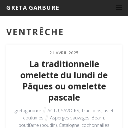
GRETA GARBURE
VENTRÊCHE
21
AVRIL
2025
La traditionnelle
omelette du lundi de
Pâques ou omelette
pascale
gretagarbure
ACTU
,
SAVOIRS
,
Traditions, us et
coutumes
Asperges sauvages
,
Béarn
,
boutifarre (boudin)
,
Catalogne
,
cochonnailles