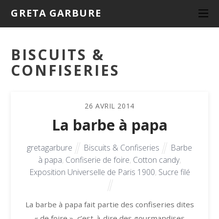
GRETA GARBURE
BISCUITS &
CONFISERIES
26
AVRIL
2014
La barbe à papa
gretagarbure
Biscuits & Confiseries
Barbe
à papa
,
Confiserie de foire
,
Cotton candy
,
Exposition Universelle de Paris 1900
,
Sucre filé
La barbe à papa fait partie des confiseries dites
« de foire », c’est-à-dire des gourmandises