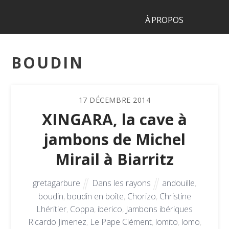
À PROPOS
BOUDIN
17
DÉCEMBRE
2014
XINGARA, la cave à
jambons de Michel
Mirail à Biarritz
gretagarbure
Dans les rayons
andouille
,
boudin
,
boudin en boîte
,
Chorizo
,
Christine
Lhéritier
,
Coppa
,
iberico
,
Jambons ibériques
Ricardo Jimenez
,
Le Pape Clément
,
lomito
,
lomo
,