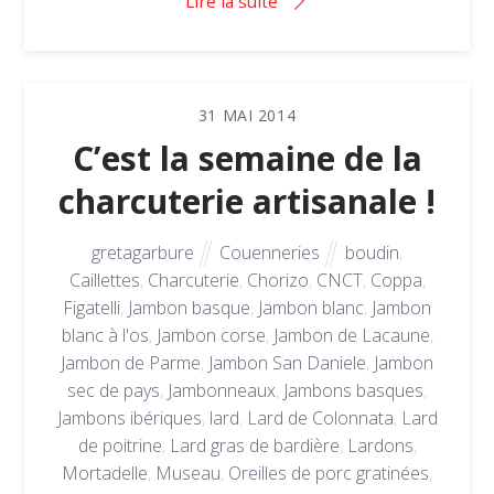
Lire la suite
31
MAI
2014
C’est la semaine de la
charcuterie artisanale !
gretagarbure
Couenneries
boudin
,
Caillettes
,
Charcuterie
,
Chorizo
,
CNCT
,
Coppa
,
Figatelli
,
Jambon basque
,
Jambon blanc
,
Jambon
blanc à l'os
,
Jambon corse
,
Jambon de Lacaune
,
Jambon de Parme
,
Jambon San Daniele
,
Jambon
sec de pays
,
Jambonneaux
,
Jambons basques
,
Jambons ibériques
,
lard
,
Lard de Colonnata
,
Lard
de poitrine
,
Lard gras de bardière
,
Lardons
,
Mortadelle
,
Museau
,
Oreilles de porc gratinées
,