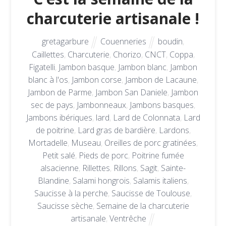
charcuterie artisanale !
gretagarbure
Couenneries
boudin
,
Caillettes
,
Charcuterie
,
Chorizo
,
CNCT
,
Coppa
,
Figatelli
,
Jambon basque
,
Jambon blanc
,
Jambon
blanc à l'os
,
Jambon corse
,
Jambon de Lacaune
,
Jambon de Parme
,
Jambon San Daniele
,
Jambon
sec de pays
,
Jambonneaux
,
Jambons basques
,
Jambons ibériques
,
lard
,
Lard de Colonnata
,
Lard
de poitrine
,
Lard gras de bardière
,
Lardons
,
Mortadelle
,
Museau
,
Oreilles de porc gratinées
,
Petit salé
,
Pieds de porc
,
Poitrine fumée
alsacienne
,
Rillettes
,
Rillons
,
Sagit
,
Sainte-
Blandine
,
Salami hongrois
,
Salamis italiens
,
Saucisse à la perche
,
Saucisse de Toulouse
,
Saucisse sèche
,
Semaine de la charcuterie
artisanale
,
Ventrêche