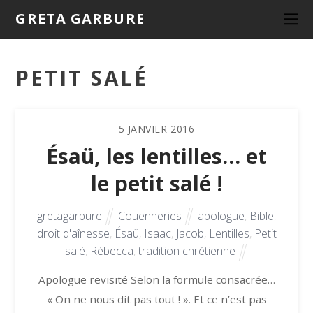
GRETA GARBURE
PETIT SALÉ
5
JANVIER
2016
Ésaü, les lentilles… et
le petit salé !
gretagarbure
Couenneries
apologue
,
Bible
,
droit d'aînesse
,
Ésaü
,
Isaac
,
Jacob
,
Lentilles
,
Petit
salé
,
Rébecca
,
tradition chrétienne
Apologue revisité Selon la formule consacrée…
« On ne nous dit pas tout ! ». Et ce n’est pas