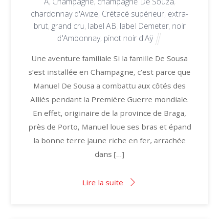
A
,
Champagne
,
champagne De Souza
,
chardonnay d'Avize
,
Crétacé supérieur
,
extra-
brut
,
grand cru
,
label AB
,
label Demeter
,
noir
d'Ambonnay
,
pinot noir d'Aÿ
Une aventure familiale Si la famille De Sousa
s’est installée en Champagne, c’est parce que
Manuel De Sousa a combattu aux côtés des
Alliés pendant la Première Guerre mondiale.
En effet, originaire de la province de Braga,
près de Porto, Manuel loue ses bras et épand
la bonne terre jaune riche en fer, arrachée
dans […]
Lire la suite