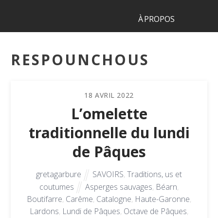
À PROPOS
RESPOUNCHOUS
18
AVRIL
2022
L’omelette
traditionnelle du lundi
de Pâques
gretagarbure
SAVOIRS
,
Traditions, us et
coutumes
Asperges sauvages
,
Béarn
,
Boutifarre
,
Carême
,
Catalogne
,
Haute-Garonne
,
Lardons
,
Lundi de Pâques
,
Octave de Pâques
,