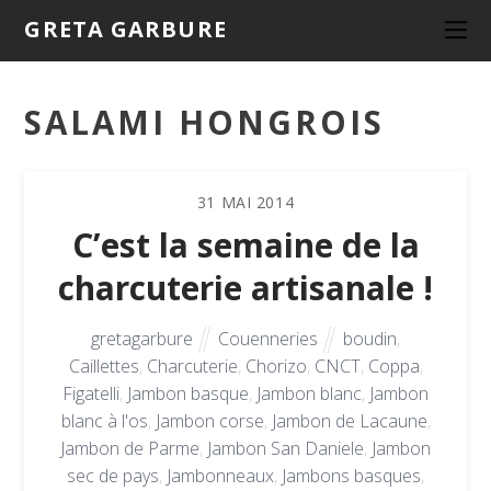
GRETA GARBURE
SALAMI HONGROIS
31
MAI
2014
C’est la semaine de la
charcuterie artisanale !
gretagarbure
Couenneries
boudin
,
Caillettes
,
Charcuterie
,
Chorizo
,
CNCT
,
Coppa
,
Figatelli
,
Jambon basque
,
Jambon blanc
,
Jambon
blanc à l'os
,
Jambon corse
,
Jambon de Lacaune
,
Jambon de Parme
,
Jambon San Daniele
,
Jambon
sec de pays
,
Jambonneaux
,
Jambons basques
,