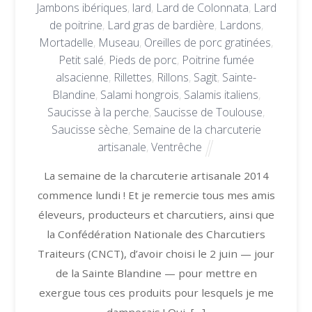
Jambons ibériques
,
lard
,
Lard de Colonnata
,
Lard
de poitrine
,
Lard gras de bardière
,
Lardons
,
Mortadelle
,
Museau
,
Oreilles de porc gratinées
,
Petit salé
,
Pieds de porc
,
Poitrine fumée
alsacienne
,
Rillettes
,
Rillons
,
Sagit
,
Sainte-
Blandine
,
Salami hongrois
,
Salamis italiens
,
Saucisse à la perche
,
Saucisse de Toulouse
,
Saucisse sèche
,
Semaine de la charcuterie
artisanale
,
Ventrêche
La semaine de la charcuterie artisanale 2014
commence lundi ! Et je remercie tous mes amis
éleveurs, producteurs et charcutiers, ainsi que
la Confédération Nationale des Charcutiers
Traiteurs (CNCT), d’avoir choisi le 2 juin — jour
de la Sainte Blandine — pour mettre en
exergue tous ces produits pour lesquels je me
damnerais ! Oui, […]