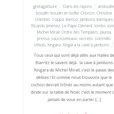
gretagarbure
Dans les rayons
andouill
boudin
,
boudin en boîte
,
Chorizo
,
Christine
Lhéritier
,
Coppa
,
iberico
,
Jambons ibériques
Ricardo Jimenez
,
Le Pape Clément
,
lomito
,
lo
Michel Mirail
,
Ordre des Templiers
,
pluma
,
pressa
,
saucisseteaux
,
secreto
,
solomillo
,
Urkulu
,
Xingara
,
Xingara la cave à jambons
Tous ceux qui sont déjà allés aux Halles d
Biarritz le savent déjà : la cave à jambons
Xingara de Michel Mirail, c’est le palais de
délices ! Et comme nous trouvons que le
cochon devrait trôner au moins autant que 
dinde sur la table de Noël, c’est le moment 
jamais de vous en parler […]