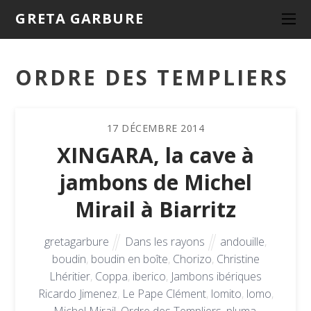
GRETA GARBURE
ORDRE DES TEMPLIERS
17
DÉCEMBRE
2014
XINGARA, la cave à
jambons de Michel
Mirail à Biarritz
gretagarbure
Dans les rayons
andouille
,
boudin
,
boudin en boîte
,
Chorizo
,
Christine
Lhéritier
,
Coppa
,
iberico
,
Jambons ibériques
Ricardo Jimenez
,
Le Pape Clément
,
lomito
,
lomo
,