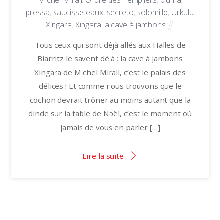
Michel Mirail
,
Ordre des Templiers
,
pluma
,
pressa
,
saucisseteaux
,
secreto
,
solomillo
,
Urkulu
,
Xingara
,
Xingara la cave à jambons
Tous ceux qui sont déjà allés aux Halles de
Biarritz le savent déjà : la cave à jambons
Xingara de Michel Mirail, c’est le palais des
délices ! Et comme nous trouvons que le
cochon devrait trôner au moins autant que la
dinde sur la table de Noël, c’est le moment où
jamais de vous en parler […]
Lire la suite