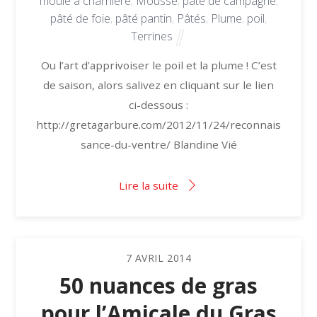
moule à charnière
,
Mousse
,
pâté de campagne
,
pâté de foie
,
pâté pantin
,
Pâtés
,
Plume
,
poil
,
Terrines
Ou l’art d’apprivoiser le poil et la plume ! C’est
de saison, alors salivez en cliquant sur le lien
ci-dessous :
http://gretagarbure.com/2012/11/24/reconnais
sance-du-ventre/ Blandine Vié
Lire la suite
7
AVRIL
2014
50 nuances de gras
pour l’Amicale du Gras