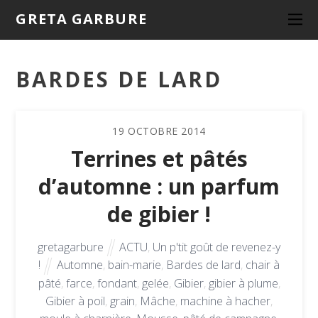
GRETA GARBURE
BARDES DE LARD
19
OCTOBRE
2014
Terrines et pâtés
d’automne : un parfum
de gibier !
gretagarbure
ACTU
,
Un p'tit goût de revenez-y
!
Automne
,
bain-marie
,
Bardes de lard
,
chair à
pâté
,
farce
,
fondant
,
gelée
,
Gibier
,
gibier à plume
,
Gibier à poil
,
grain
,
Mâche
,
machine à hacher
,