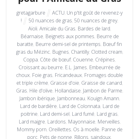
gretagarbure
ACTU
,
Un p'tit goût de revenez-y
!
50 nuances de gras
,
50 nuances de grey
,
Aïoli
,
Amicale du Gras
,
Bardes de lard
,
Béarnaise
,
Beignets aux pommes
,
Beurre de
baratte
,
Beurre demi-sel de printemps
,
Bœuf fin
gras du Mézinc
,
Bugnes
,
Chantilly
,
Clotted cream
,
Coppa
,
Côte de bœuf
,
Couenne
,
Crépines
,
Croissant au beurre
,
E.L. James
,
Embeurrée de
choux
,
Foie gras
,
Fricandeaux
,
Fromages double
et triple crème
,
Graisse d'oie
,
Graisse de canard
,
Gras
,
Hile d'olive
,
Hollandaise
,
Jambon de Parme
,
Jambon ibérique
,
Jambonneau
,
Kouign Amann
,
Lard de bardière
,
Lard de Colonnata
,
Lard de
poitrine
,
Lard demi-sel
,
Lard fumé
,
Lard gras
,
Lard maigre
,
Lardons
,
Mayonnaise
,
Merveilles
,
Mommy porn
,
Oreillettes
,
Os à moelle
,
Panne de
porc
,
Pets de nonne
,
Rillons
,
saindoux
,