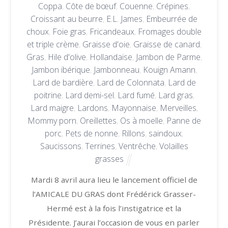
Coppa
,
Côte de bœuf
,
Couenne
,
Crépines
,
Croissant au beurre
,
E.L. James
,
Embeurrée de
choux
,
Foie gras
,
Fricandeaux
,
Fromages double
et triple crème
,
Graisse d'oie
,
Graisse de canard
,
Gras
,
Hile d'olive
,
Hollandaise
,
Jambon de Parme
,
Jambon ibérique
,
Jambonneau
,
Kouign Amann
,
Lard de bardière
,
Lard de Colonnata
,
Lard de
poitrine
,
Lard demi-sel
,
Lard fumé
,
Lard gras
,
Lard maigre
,
Lardons
,
Mayonnaise
,
Merveilles
,
Mommy porn
,
Oreillettes
,
Os à moelle
,
Panne de
porc
,
Pets de nonne
,
Rillons
,
saindoux
,
Saucissons
,
Terrines
,
Ventrêche
,
Volailles
grasses
Mardi 8 avril aura lieu le lancement officiel de
l’AMICALE DU GRAS dont Frédérick Grasser-
Hermé est à la fois l’instigatrice et la
Présidente. J’aurai l’occasion de vous en parler