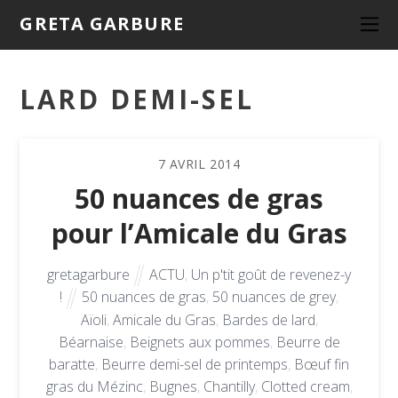
GRETA GARBURE
LARD DEMI-SEL
7
AVRIL
2014
50 nuances de gras
pour l’Amicale du Gras
gretagarbure
ACTU
,
Un p'tit goût de revenez-y
!
50 nuances de gras
,
50 nuances de grey
,
Aïoli
,
Amicale du Gras
,
Bardes de lard
,
Béarnaise
,
Beignets aux pommes
,
Beurre de
baratte
,
Beurre demi-sel de printemps
,
Bœuf fin
gras du Mézinc
,
Bugnes
,
Chantilly
,
Clotted cream
,