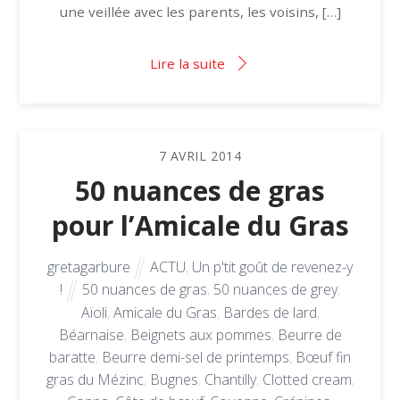
une veillée avec les parents, les voisins, […]
Lire la suite
7
AVRIL
2014
50 nuances de gras
pour l’Amicale du Gras
gretagarbure
ACTU
,
Un p'tit goût de revenez-y
!
50 nuances de gras
,
50 nuances de grey
,
Aïoli
,
Amicale du Gras
,
Bardes de lard
,
Béarnaise
,
Beignets aux pommes
,
Beurre de
baratte
,
Beurre demi-sel de printemps
,
Bœuf fin
gras du Mézinc
,
Bugnes
,
Chantilly
,
Clotted cream
,