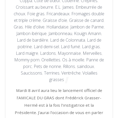
Coppa
,
Côte de bœuf
,
Couenne
,
Crépines
,
Croissant au beurre
,
E.L. James
,
Embeurrée de
choux
,
Foie gras
,
Fricandeaux
,
Fromages double
et triple crème
,
Graisse d'oie
,
Graisse de canard
,
Gras
,
Hile d'olive
,
Hollandaise
,
Jambon de Parme
,
Jambon ibérique
,
Jambonneau
,
Kouign Amann
,
Lard de bardière
,
Lard de Colonnata
,
Lard de
poitrine
,
Lard demi-sel
,
Lard fumé
,
Lard gras
,
Lard maigre
,
Lardons
,
Mayonnaise
,
Merveilles
,
Mommy porn
,
Oreillettes
,
Os à moelle
,
Panne de
porc
,
Pets de nonne
,
Rillons
,
saindoux
,
Saucissons
,
Terrines
,
Ventrêche
,
Volailles
grasses
Mardi 8 avril aura lieu le lancement officiel de
l’AMICALE DU GRAS dont Frédérick Grasser-
Hermé est à la fois l’instigatrice et la
Présidente. J’aurai l’occasion de vous en parler