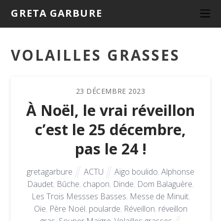
GRETA GARBURE
VOLAILLES GRASSES
23
DÉCEMBRE
2023
À Noël, le vrai réveillon
c’est le 25 décembre,
pas le 24 !
gretagarbure
ACTU
Aïgo boulido
,
Alphonse
Daudet
,
Bûche
,
chapon
,
Dinde
,
Dom Balaguère
,
Les Trois Messses Basses
,
Messe de Minuit
,
Oie
,
Père Noël
,
poularde
,
Réveillon
,
réveillon