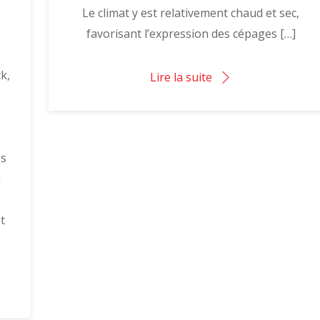
,
Le climat y est relativement chaud et sec,
favorisant l’expression des cépages […]
k,
Lire la suite
es
n
t