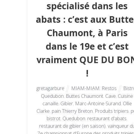
spécialisé dans les
abats : c’est aux Butt
Chaumont, à Paris
dans le 19e et c’est
vraiment QUE DU BO
!
gretagarbure
MIAM-MIAM
,
Restos
Bistr
Quedubon
,
Buttes Chaumont
,
Cave
,
Cuisine
canaille
,
Gibier
,
Marc-Antoine Surand
,
Ollie
Clarke
,
pain Thierry Breton
,
Produits tripiers
,
p
bistrot
,
Quedubon
,
restaurant d'abats
,
restaurant de gibier (en saison)
,
vainqueur d
7e championnat d'Europe des produits tripier