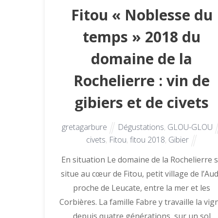
Fitou « Noblesse du
temps » 2018 du
domaine de la
Rochelierre : vin de
gibiers et de civets
gretagarbure
Dégustations
,
GLOU-GLOU
civets
,
Fitou
,
fitou 2018
,
Gibier
En situation Le domaine de la Rochelierre 
situe au cœur de Fitou, petit village de l’Au
proche de Leucate, entre la mer et les
Corbières. La famille Fabre y travaille la vig
depuis quatre générations, sur un sol