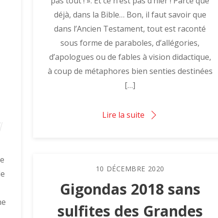
pas tout ! ». Et ce n’est pas d’hier ! Parce que
déjà, dans la Bible… Bon, il faut savoir que
dans l’Ancien Testament, tout est raconté
sous forme de paraboles, d’allégories,
d’apologues ou de fables à vision didactique,
à coup de métaphores bien senties destinées
[…]
Lire la suite
se
10
DÉCEMBRE
2020
de
Gigondas 2018 sans
ne
sulfites des Grandes