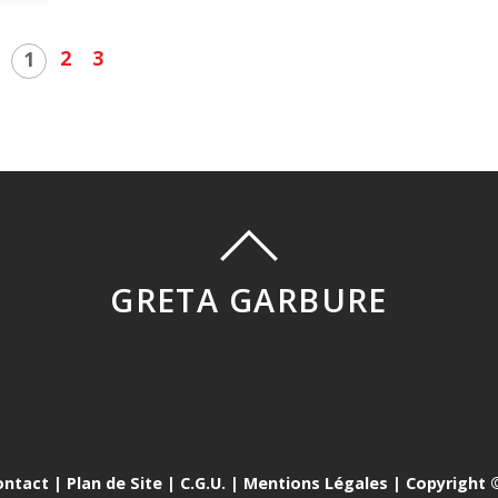
2
3
1
GRETA GARBURE
ontact
|
Plan de Site
|
C.G.U.
|
Mentions Légales
| Copyright ©