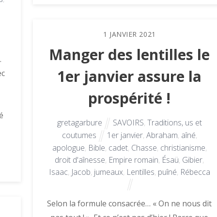
é
1
JANVIER
2021
Manger des lentilles le
.
1er janvier assure la
ec
prospérité !
sé
gretagarbure
SAVOIRS
,
Traditions, us et
coutumes
1er janvier
,
Abraham
,
aîné
,
apologue
,
Bible
,
cadet
,
Chasse
,
christianisme
,
droit d'aînesse
,
Empire romain
,
Ésaü
,
Gibier
,
Isaac
,
Jacob
,
jumeaux
,
Lentilles
,
puîné
,
Rébecca
Selon la formule consacrée… « On ne nous dit