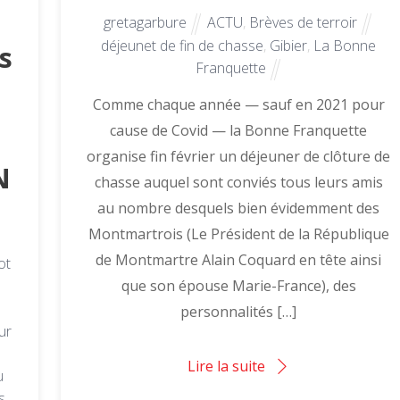
gretagarbure
ACTU
,
Brèves de terroir
déjeunet de fin de chasse
,
Gibier
,
La Bonne
es
Franquette
Comme chaque année — sauf en 2021 pour
cause de Covid — la Bonne Franquette
organise fin février un déjeuner de clôture de
N
chasse auquel sont conviés tous leurs amis
au nombre desquels bien évidemment des
Montmartrois (Le Président de la République
de Montmartre Alain Coquard en tête ainsi
ot
que son épouse Marie-France), des
personnalités […]
ur
Lire la suite
u
s
,