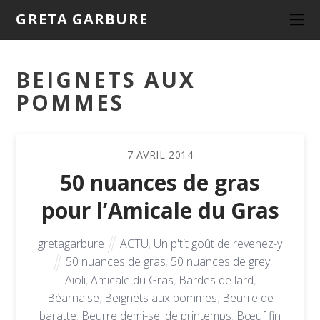
GRETA GARBURE
BEIGNETS AUX
POMMES
7
AVRIL
2014
50 nuances de gras
pour l’Amicale du Gras
gretagarbure
ACTU
,
Un p'tit goût de revenez-y
!
50 nuances de gras
,
50 nuances de grey
,
Aïoli
,
Amicale du Gras
,
Bardes de lard
,
Béarnaise
,
Beignets aux pommes
,
Beurre de
baratte
,
Beurre demi-sel de printemps
,
Bœuf fin