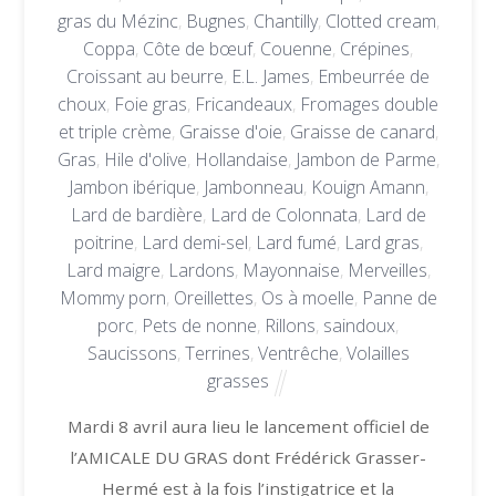
gras du Mézinc
,
Bugnes
,
Chantilly
,
Clotted cream
,
Coppa
,
Côte de bœuf
,
Couenne
,
Crépines
,
Croissant au beurre
,
E.L. James
,
Embeurrée de
choux
,
Foie gras
,
Fricandeaux
,
Fromages double
et triple crème
,
Graisse d'oie
,
Graisse de canard
,
Gras
,
Hile d'olive
,
Hollandaise
,
Jambon de Parme
,
Jambon ibérique
,
Jambonneau
,
Kouign Amann
,
Lard de bardière
,
Lard de Colonnata
,
Lard de
poitrine
,
Lard demi-sel
,
Lard fumé
,
Lard gras
,
Lard maigre
,
Lardons
,
Mayonnaise
,
Merveilles
,
Mommy porn
,
Oreillettes
,
Os à moelle
,
Panne de
porc
,
Pets de nonne
,
Rillons
,
saindoux
,
Saucissons
,
Terrines
,
Ventrêche
,
Volailles
grasses
Mardi 8 avril aura lieu le lancement officiel de
l’AMICALE DU GRAS dont Frédérick Grasser-
Hermé est à la fois l’instigatrice et la