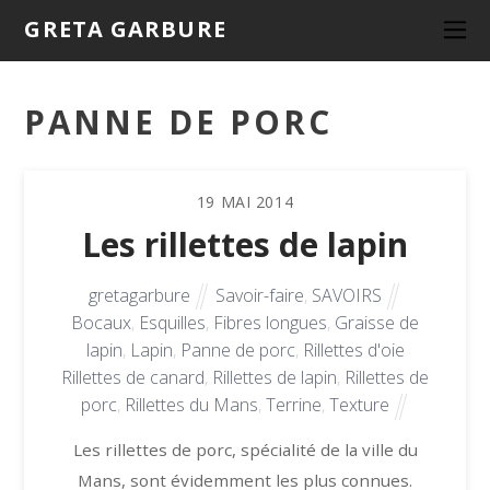
GRETA GARBURE
PANNE DE PORC
19
MAI
2014
Les rillettes de lapin
gretagarbure
Savoir-faire
,
SAVOIRS
Bocaux
,
Esquilles
,
Fibres longues
,
Graisse de
lapin
,
Lapin
,
Panne de porc
,
Rillettes d'oie
Rillettes de canard
,
Rillettes de lapin
,
Rillettes de
porc
,
Rillettes du Mans
,
Terrine
,
Texture
Les rillettes de porc, spécialité de la ville du
Mans, sont évidemment les plus connues.