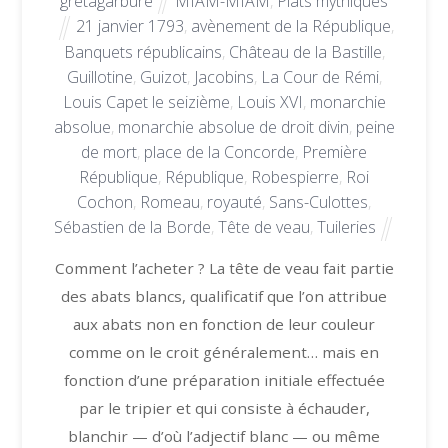
gretagarbure
MIAM-MIAM
,
Plats mythiques
21 janvier 1793
,
avènement de la République
,
Banquets républicains
,
Château de la Bastille
,
Guillotine
,
Guizot
,
Jacobins
,
La Cour de Rémi
,
Louis Capet le seizième
,
Louis XVI
,
monarchie
absolue
,
monarchie absolue de droit divin
,
peine
de mort
,
place de la Concorde
,
Première
République
,
République
,
Robespierre
,
Roi
Cochon
,
Romeau
,
royauté
,
Sans-Culottes
,
Sébastien de la Borde
,
Tête de veau
,
Tuileries
Comment l’acheter ? La tête de veau fait partie
des abats blancs, qualificatif que l’on attribue
aux abats non en fonction de leur couleur
comme on le croit généralement… mais en
fonction d’une préparation initiale effectuée
par le tripier et qui consiste à échauder,
blanchir — d’où l’adjectif blanc — ou même