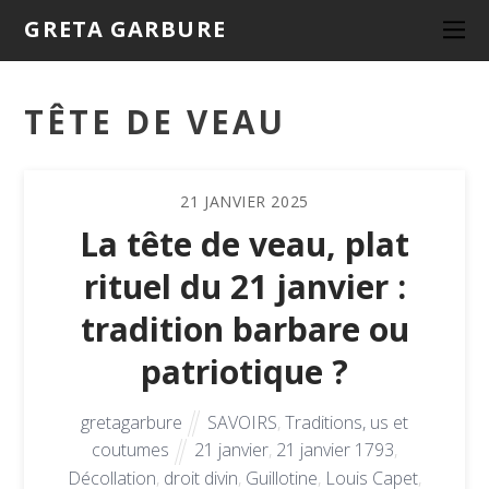
GRETA GARBURE
TÊTE DE VEAU
21
JANVIER
2025
La tête de veau, plat
rituel du 21 janvier :
tradition barbare ou
patriotique ?
gretagarbure
SAVOIRS
,
Traditions, us et
coutumes
21 janvier
,
21 janvier 1793
,
Décollation
,
droit divin
,
Guillotine
,
Louis Capet
,