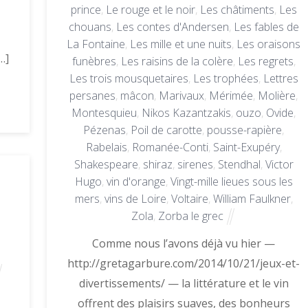
prince
,
Le rouge et le noir
,
Les châtiments
,
Les
chouans
,
Les contes d'Andersen
,
Les fables de
La Fontaine
,
Les mille et une nuits
,
Les oraisons
…]
funèbres
,
Les raisins de la colère
,
Les regrets
,
Les trois mousquetaires
,
Les trophées
,
Lettres
persanes
,
mâcon
,
Marivaux
,
Mérimée
,
Molière
,
Montesquieu
,
Nikos Kazantzakis
,
ouzo
,
Ovide
,
Pézenas
,
Poil de carotte
,
pousse-rapière
,
Rabelais
,
Romanée-Conti
,
Saint-Exupéry
,
Shakespeare
,
shiraz
,
sirenes
,
Stendhal
,
Victor
Hugo
,
vin d'orange
,
Vingt-mille lieues sous les
mers
,
vins de Loire
,
Voltaire
,
William Faulkner
,
Zola
,
Zorba le grec
Comme nous l’avons déjà vu hier —
http://gretagarbure.com/2014/10/21/jeux-et-
divertissements/ — la littérature et le vin
offrent des plaisirs suaves, des bonheurs