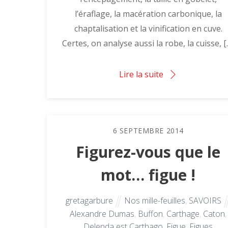
l’éraflage, la macération carbonique, la
chaptalisation et la vinification en cuve.
Certes, on analyse aussi la robe, la cuisse, [
Lire la suite
6
SEPTEMBRE
2014
Figurez-vous que le
mot… figue !
gretagarbure
Nos mille-feuilles
,
SAVOIRS
Alexandre Dumas
,
Buffon
,
Carthage
,
Caton
,
Delenda est Carthago
,
Figue
,
Figues