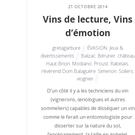
21
OCTOBRE
2014
Vins de lecture, Vins
d’émotion
gretagarbure
ÉVASION
,
Jeux &
divertissements
Balzac
,
Bérurier
,
château
Haut-Brion
,
Modiano
,
Proust
,
Rabelais
,
révérend Dom Balaguère
,
Simenon
,
Sollers
,
viognier
D’un côté il y a les techniciens du vin
(vignerons, œnologues et autres
sommeliers) capables de disséquer un vin
comme le ferait un entomologiste pour
disserter sur la nature du sol,
l’encépagement, la taille en gobelet,