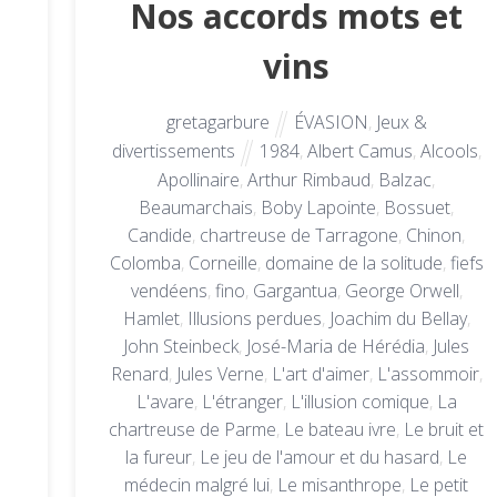
Nos accords mots et
vins
gretagarbure
ÉVASION
,
Jeux &
divertissements
1984
,
Albert Camus
,
Alcools
,
Apollinaire
,
Arthur Rimbaud
,
Balzac
,
Beaumarchais
,
Boby Lapointe
,
Bossuet
,
Candide
,
chartreuse de Tarragone
,
Chinon
,
Colomba
,
Corneille
,
domaine de la solitude
,
fiefs
vendéens
,
fino
,
Gargantua
,
George Orwell
,
Hamlet
,
Illusions perdues
,
Joachim du Bellay
,
John Steinbeck
,
José-Maria de Hérédia
,
Jules
Renard
,
Jules Verne
,
L'art d'aimer
,
L'assommoir
,
L'avare
,
L'étranger
,
L'illusion comique
,
La
chartreuse de Parme
,
Le bateau ivre
,
Le bruit et
la fureur
,
Le jeu de l'amour et du hasard
,
Le
médecin malgré lui
,
Le misanthrope
,
Le petit