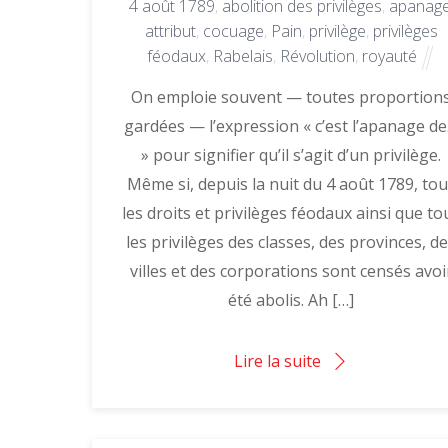
4 août 1789
,
abolition des privilèges
,
apanag
attribut
,
cocuage
,
Pain
,
privilège
,
privilèges
féodaux
,
Rabelais
,
Révolution
,
royauté
On emploie souvent — toutes proportion
gardées — l’expression « c’est l’apanage d
» pour signifier qu’il s’agit d’un privilège.
Même si, depuis la nuit du 4 août 1789, to
les droits et privilèges féodaux ainsi que to
les privilèges des classes, des provinces, d
villes et des corporations sont censés avoi
été abolis. Ah […]
Lire la suite