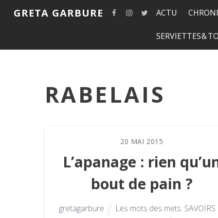
GRETA GARBURE
ACTU
CHRONI
SERVIETTES & 
RABELAIS
20
MAI
2015
L’apanage : rien qu’u
bout de pain ?
gretagarbure
Les mots des mets
,
SAVOIRS