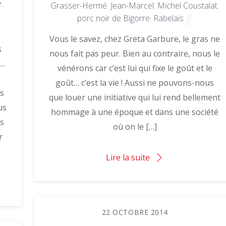
e
,
Grasser-Hermé
,
Jean-Marcel
,
Michel Coustalat
,
porc noir de Bigorre
,
Rabelais
Vous le savez, chez Greta Garbure, le gras ne
s
nous fait pas peur. Bien au contraire, nous le
e…
vénérons car c’est lui qui fixe le goût et le
goût… c’est la vie ! Aussi ne pouvons-nous
us
que louer une initiative qui lui rend bellement
us
hommage à une époque et dans une société
es
où on le […]
r
Lire la suite
22
OCTOBRE
2014