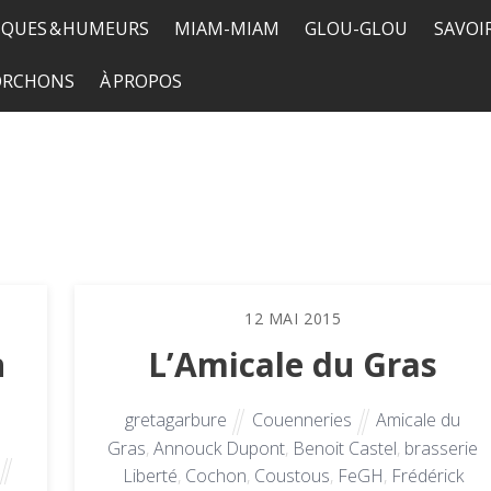
QUES & HUMEURS
MIAM-MIAM
GLOU-GLOU
SAVOI
TORCHONS
À PROPOS
12
MAI
2015
n
L’Amicale du Gras
gretagarbure
Couenneries
Amicale du
Gras
,
Annouck Dupont
,
Benoit Castel
,
brasserie
Liberté
,
Cochon
,
Coustous
,
FeGH
,
Frédérick