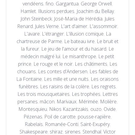
vendéens
,
fino
,
Gargantua
,
George Orwell
,
Hamlet
,
Illusions perdues
,
Joachim du Bellay
,
John Steinbeck
,
José-Maria de Hérédia
,
Jules
Renard
,
Jules Verne
,
L'art d'aimer
,
L'assommoir
,
L'avare
,
L'étranger
,
L'illusion comique
,
La
chartreuse de Parme
,
Le bateau ivre
,
Le bruit et
la fureur
,
Le jeu de l'amour et du hasard
,
Le
médecin malgré lui
,
Le misanthrope
,
Le petit
prince
,
Le rouge et le noir
,
Les châtiments
,
Les
chouans
,
Les contes d'Andersen
,
Les fables de
La Fontaine
,
Les mille et une nuits
,
Les oraisons
funèbres
,
Les raisins de la colère
,
Les regrets
,
Les trois mousquetaires
,
Les trophées
,
Lettres
persanes
,
mâcon
,
Marivaux
,
Mérimée
,
Molière
,
Montesquieu
,
Nikos Kazantzakis
,
ouzo
,
Ovide
,
Pézenas
,
Poil de carotte
,
pousse-rapière
,
Rabelais
,
Romanée-Conti
,
Saint-Exupéry
,
Shakespeare
,
shiraz
,
sirenes
,
Stendhal
,
Victor