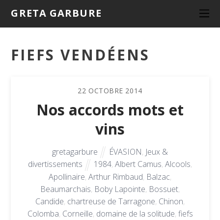
GRETA GARBURE
FIEFS VENDÉENS
22
OCTOBRE
2014
Nos accords mots et
vins
gretagarbure
ÉVASION
,
Jeux &
divertissements
1984
,
Albert Camus
,
Alcools
,
Apollinaire
,
Arthur Rimbaud
,
Balzac
,
Beaumarchais
,
Boby Lapointe
,
Bossuet
,
Candide
,
chartreuse de Tarragone
,
Chinon
,
Colomba
,
Corneille
,
domaine de la solitude
,
fiefs