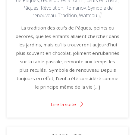
de Pâques
,
œufs dorés à l'or fin
,
œufs en cristal
,
Pâques
,
Révolution
,
Romanov
,
Symbole de
renouveau
,
Tradition
,
Watteau
La tradition des œufs de Pâques, peints ou
décorés, que les enfants allaient chercher dans
les jardins, mais qu’ils trouveront aujourd’hui
plus souvent en chocolat, joliment enrubannés
sur la table pascale, remonte aux temps les
plus reculés. Symbole de renouveau Depuis
toujours en effet, l’œuf a été considéré comme
le principe même de la vie […]
Lire la suite