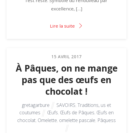
l’est resté. Symbole du renouveau par
excellence, […]
Lire la suite
15
AVRIL
2017
À Pâques, on ne mange
pas que des œufs en
chocolat !
gretagarbure
SAVOIRS
,
Traditions, us et
coutumes
Œufs
,
Œufs de Pâques
,
Œufs en
chocolat
,
Omelette
,
omelette pascale
,
Pâquess