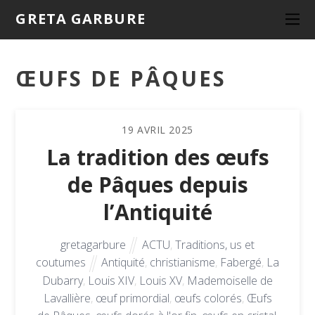
GRETA GARBURE
ŒUFS DE PÂQUES
19
AVRIL
2025
La tradition des œufs
de Pâques depuis
l’Antiquité
gretagarbure
ACTU
,
Traditions, us et
coutumes
Antiquité
,
christianisme
,
Fabergé
,
La
Dubarry
,
Louis XIV
,
Louis XV
,
Mademoiselle de
Lavallière
,
œuf primordial
,
œufs colorés
,
Œufs