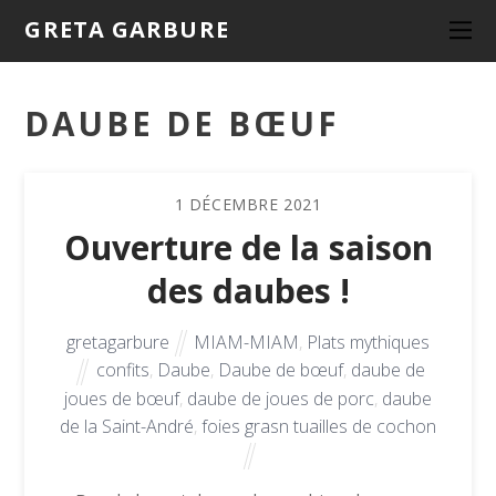
GRETA GARBURE
DAUBE DE BŒUF
1
DÉCEMBRE
2021
Ouverture de la saison
des daubes !
gretagarbure
MIAM-MIAM
,
Plats mythiques
confits
,
Daube
,
Daube de bœuf
,
daube de
joues de bœuf
,
daube de joues de porc
,
daube
de la Saint-André
,
foies grasn tuailles de cochon