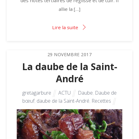
des notes tertiaires de réglisse et de cuir. Il
allie la […]
Lire la suite
29
NOVEMBRE
2017
La daube de la Saint-
André
gretagarbure
ACTU
Daube
,
Daube de
bœuf
,
daube de la Saint-André
,
Recettes