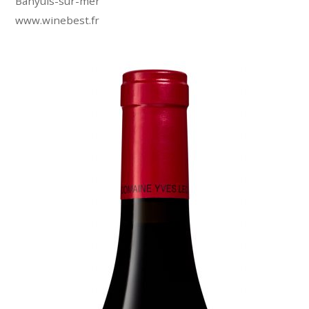
Banyuls-sur-mer
www.winebest.fr