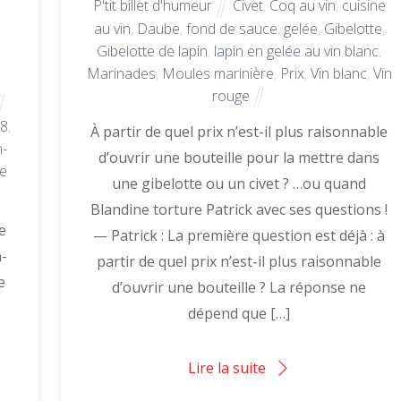
P'tit billet d'humeur
Civet
,
Coq au vin
,
cuisine
au vin
,
Daube
,
fond de sauce
,
gelée
,
Gibelotte
,
Gibelotte de lapin
,
lapin en gelée au vin blanc
,
Marinades
,
Moules marinière
,
Prix
,
Vin blanc
,
Vin
rouge
18
,
À partir de quel prix n’est-il plus raisonnable
n-
d’ouvrir une bouteille pour la mettre dans
e
une gibelotte ou un civet ? …ou quand
Blandine torture Patrick avec ses questions !
ce
— Patrick : La première question est déjà : à
n-
partir de quel prix n’est-il plus raisonnable
e
d’ouvrir une bouteille ? La réponse ne
dépend que […]
Lire la suite