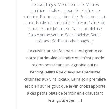
de coquillages
,
Morue en raïto
,
Moules
marinière
,
Œufs en meurette
,
Patrimoine
culinaire
,
Pochouse verdunoise
,
Poularde au vin
jaune
,
Poulet en barbouille
,
Sabayon
,
Salmis de
canard
,
Sauce béarnaise
,
Sauce bordelaise
,
Sauce grand-veneur
,
Sauce paloise
,
Sauce
poivrade
,
Sorbet au champagne
La cuisine au vin fait partie intégrante de
notre patrimoine culinaire et il n’est pas de
région possédant un vignoble qui ne
s’enorgueillisse de quelques spécialités
cuisinées aux vins locaux. La raison première
est bien sûr le goût que le vin choisi apporte
à ces petits plats de terroir en exhaustant
leur goût et en […]