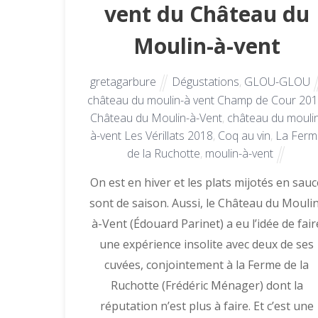
vent du Château du
Moulin-à-vent
gretagarbure
Dégustations
,
GLOU-GLOU
château du moulin-à vent Champ de Cour 20
Château du Moulin-à-Vent
,
château du mouli
à-vent Les Vérillats 2018
,
Coq au vin
,
La Ferm
de la Ruchotte
,
moulin-à-vent
On est en hiver et les plats mijotés en sau
sont de saison. Aussi, le Château du Mouli
à-Vent (Édouard Parinet) a eu l’idée de fair
une expérience insolite avec deux de ses
cuvées, conjointement à la Ferme de la
Ruchotte (Frédéric Ménager) dont la
réputation n’est plus à faire. Et c’est une