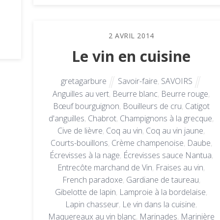
2
AVRIL
2014
Le vin en cuisine
gretagarbure
Savoir-faire
,
SAVOIRS
Anguilles au vert
,
Beurre blanc
,
Beurre rouge
,
Bœuf bourguignon
,
Bouilleurs de cru
,
Catigot
d'anguilles
,
Chabrot
,
Champignons à la grecque
,
Cive de lièvre
,
Coq au vin
,
Coq au vin jaune
,
Courts-bouillons
,
Crème champenoise
,
Daube
,
Écrevisses à la nage
,
Écrevisses sauce Nantua
,
Entrecôte marchand de Vin
,
Fraises au vin
,
French paradoxe
,
Gardiane de taureau
,
Gibelotte de lapin
,
Lamproie à la bordelaise
,
Lapin chasseur
,
Le vin dans la cuisine
,
Maquereaux au vin blanc
,
Marinades
,
Marinière