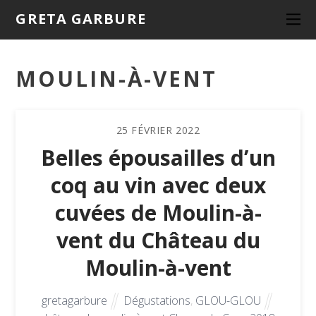
GRETA GARBURE
MOULIN-À-VENT
25
FÉVRIER
2022
Belles épousailles d’un
coq au vin avec deux
cuvées de Moulin-à-
vent du Château du
Moulin-à-vent
gretagarbure
Dégustations
,
GLOU-GLOU