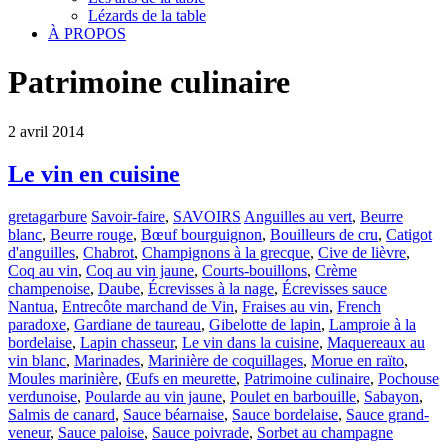
Lézards de la table
À PROPOS
Patrimoine culinaire
2
avril
2014
Le vin en cuisine
gretagarbure
Savoir-faire
,
SAVOIRS
Anguilles au vert
,
Beurre
blanc
,
Beurre rouge
,
Bœuf bourguignon
,
Bouilleurs de cru
,
Catigot
d'anguilles
,
Chabrot
,
Champignons à la grecque
,
Cive de lièvre
,
Coq au vin
,
Coq au vin jaune
,
Courts-bouillons
,
Crème
champenoise
,
Daube
,
Écrevisses à la nage
,
Écrevisses sauce
Nantua
,
Entrecôte marchand de Vin
,
Fraises au vin
,
French
paradoxe
,
Gardiane de taureau
,
Gibelotte de lapin
,
Lamproie à la
bordelaise
,
Lapin chasseur
,
Le vin dans la cuisine
,
Maquereaux au
vin blanc
,
Marinades
,
Marinière de coquillages
,
Morue en raïto
,
Moules marinière
,
Œufs en meurette
,
Patrimoine culinaire
,
Pochouse
verdunoise
,
Poularde au vin jaune
,
Poulet en barbouille
,
Sabayon
,
Salmis de canard
,
Sauce béarnaise
,
Sauce bordelaise
,
Sauce grand-
veneur
,
Sauce paloise
,
Sauce poivrade
,
Sorbet au champagne