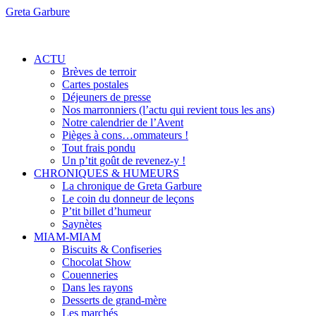
Greta Garbure
ACTU
Brèves de terroir
Cartes postales
Déjeuners de presse
Nos marronniers (l’actu qui revient tous les ans)
Notre calendrier de l’Avent
Pièges à cons…ommateurs !
Tout frais pondu
Un p’tit goût de revenez-y !
CHRONIQUES & HUMEURS
La chronique de Greta Garbure
Le coin du donneur de leçons
P’tit billet d’humeur
Saynètes
MIAM-MIAM
Biscuits & Confiseries
Chocolat Show
Couenneries
Dans les rayons
Desserts de grand-mère
Les marchés