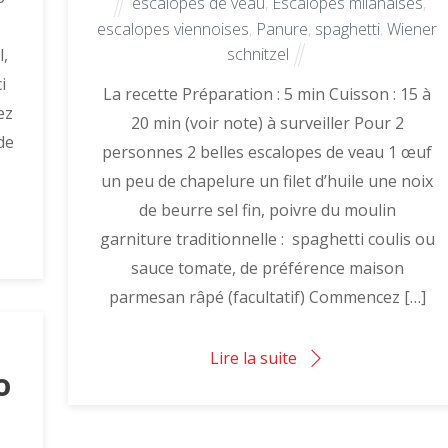
escalopes de veau
,
Escalopes milanaises
,
escalopes viennoises
,
Panure
,
spaghetti
,
Wiener
schnitzel
l,
i
La recette Préparation : 5 min Cuisson : 15 à
ez
20 min (voir note) à surveiller Pour 2
de
personnes 2 belles escalopes de veau 1 œuf
un peu de chapelure un filet d’huile une noix
de beurre sel fin, poivre du moulin
garniture traditionnelle : spaghetti coulis ou
sauce tomate, de préférence maison
parmesan râpé (facultatif) Commencez […]
Lire la suite
o