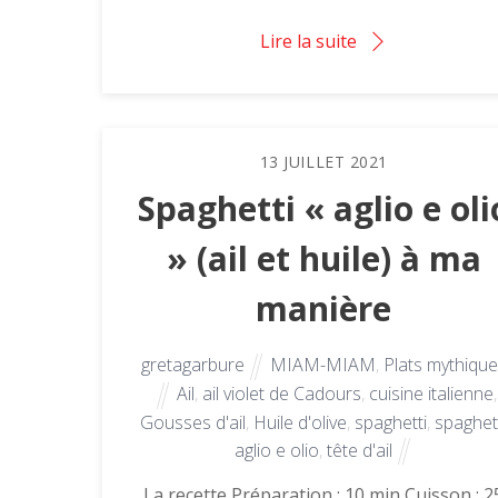
Lire la suite
13
JUILLET
2021
Spaghetti « aglio e oli
» (ail et huile) à ma
manière
gretagarbure
MIAM-MIAM
,
Plats mythiqu
Ail
,
ail violet de Cadours
,
cuisine italienne
,
Gousses d'ail
,
Huile d'olive
,
spaghetti
,
spaghet
aglio e olio
,
tête d'ail
La recette Préparation : 10 min Cuisson : 2