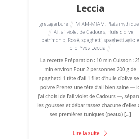
Leccia
gretagarbure
MIAM-MIAM
,
Plats mythiqu
Ail
,
ail violet de Cadours
,
Huile d'olive
,
patrimonio
,
Rosé
,
spaghetti
,
spaghetti aglio 
olio
,
Yves Leccia
La recette Préparation : 10 min Cuisson : 2
min environ Pour 2 personnes 200 g de
spaghetti 1 tête d’ail 1 filet d’huile d’olive se
poivre Prenez une tête d’ail bien saine — ic
j’ai choisi de l’ail violet de Cadours —, sépar
les gousses et débarrassez chacune d’elles 
ses premières tuniques (peaux) […]
Lire la suite