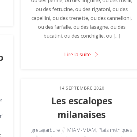
ou des penne, ou des linguine, ou des fusilli,
ou des fettucine, ou des rigatoni, ou des
capellini, ou des trenette, ou des cannelloni,
ou des farfalle, ou des lasagne, ou des
bucatini, ou des conchiglie, ou […]
Lire la suite
o
14
SEPTEMBRE
2020
Les escalopes
es
milanaises
ti
gretagarbure
MIAM-MIAM
,
Plats mythiques
5