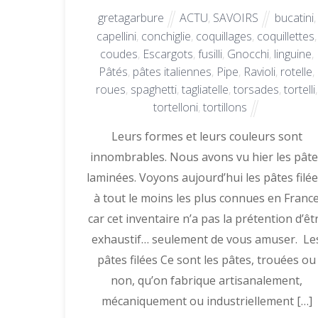
gretagarbure
ACTU
,
SAVOIRS
bucatini
,
capellini
,
conchiglie
,
coquillages
,
coquillettes
,
coudes
,
Escargots
,
fusilli
,
Gnocchi
,
linguine
,
Pâtés
,
pâtes italiennes
,
Pipe
,
Ravioli
,
rotelle
,
roues
,
spaghetti
,
tagliatelle
,
torsades
,
tortelli
,
tortelloni
,
tortillons
Leurs formes et leurs couleurs sont
innombrables. Nous avons vu hier les pâte
laminées. Voyons aujourd’hui les pâtes filée
à tout le moins les plus connues en Franc
car cet inventaire n’a pas la prétention d’êt
exhaustif… seulement de vous amuser. Le
pâtes filées Ce sont les pâtes, trouées ou
non, qu’on fabrique artisanalement,
mécaniquement ou industriellement […]