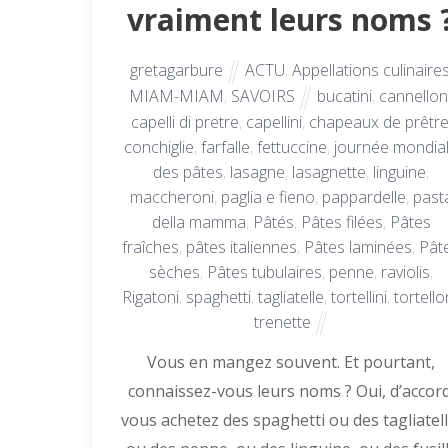
vraiment leurs noms 
gretagarbure
ACTU
,
Appellations culinaire
MIAM-MIAM
,
SAVOIRS
bucatini
,
cannellon
capelli di pretre
,
capellini
,
chapeaux de prêtr
conchiglie
,
farfalle
,
fettuccine
,
journée mondia
des pâtes
,
lasagne
,
lasagnette
,
linguine
,
maccheroni
,
paglia e fieno
,
pappardelle
,
past
della mamma
,
Pâtés
,
Pâtes filées
,
Pâtes
fraîches
,
pâtes italiennes
,
Pâtes laminées
,
Pât
sèches
,
Pâtes tubulaires
,
penne
,
raviolis
,
Rigatoni
,
spaghetti
,
tagliatelle
,
tortellini
,
tortello
trenette
Vous en mangez souvent. Et pourtant,
connaissez-vous leurs noms ? Oui, d’accord
vous achetez des spaghetti ou des tagliatell