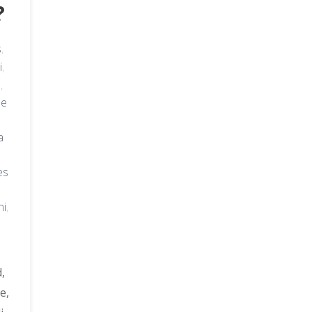
?
s
,
i
,
e
,
le
a
es
ni
,
,
e,