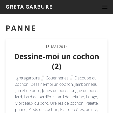
GRETA GARBURE
PANNE
13
MAI
2014
Dessine-moi un cochon
(2)
gretagarbure
Couenneries
Découpe du
cochon
,
Dessine-moi un cochon
,
Jambonneau
,
Jarret de porc
,
Joues de porc
,
Langue de porc
,
lard
,
Lard de bardière
,
Lard de poitrine
,
Longe
,
Morceaux du porc
,
Oreilles de cochon
,
Palette
,
panne
,
Pieds de cochon
,
Plat-de-côtes
,
pointe
,