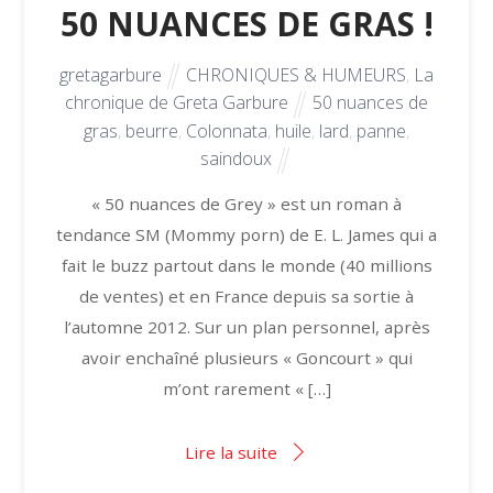
50 NUANCES DE GRAS !
gretagarbure
CHRONIQUES & HUMEURS
,
La
chronique de Greta Garbure
50 nuances de
gras
,
beurre
,
Colonnata
,
huile
,
lard
,
panne
,
saindoux
« 50 nuances de Grey » est un roman à
tendance SM (Mommy porn) de E. L. James qui a
fait le buzz partout dans le monde (40 millions
de ventes) et en France depuis sa sortie à
l’automne 2012. Sur un plan personnel, après
avoir enchaîné plusieurs « Goncourt » qui
m’ont rarement « […]
Lire la suite