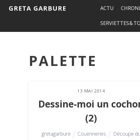
GRETA GARBURE
ACTU
CHRONI
SERVIETTES & 
PALETTE
13
MAI
2014
Dessine-moi un cocho
(2)
gretagarbure
Couenneries
Découpe d