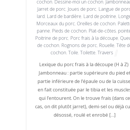
cochon
,
Dessine-moi un cochon
,
Jambonnea
Jarret de porc
,
Joues de porc
,
Langue de por
lard
,
Lard de bardière
,
Lard de poitrine
,
Long
Morceaux du porc
,
Oreilles de cochon
,
Palett
panne
,
Pieds de cochon
,
Plat-de-côtes
,
point
Poitrine de porc
,
Porc frais à la découpe
,
Que
de cochon
,
Rognons de porc
,
Rouelle
,
Tête d
cochon
,
Toile
,
Toilette
,
Travers
Lexique du porc frais à la découpe (H à Z)
Jambonneau : partie supérieure du pied e
partie inférieure de l’épaule ou de la cuisse
en fait constituée par le tibia et les muscle
qui l’entourent. On le trouve frais (dans c
cas, on dit plutôt jarret), demi-sel ou déjà cu
désossé, roulé et enrobé […]