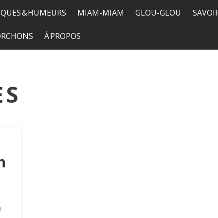
QUES & HUMEURS
MIAM-MIAM
GLOU-GLOU
SAVOI
TORCHONS
À PROPOS
ES
n
u