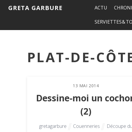
GRETA GARBURE
ACTU
CHRONI
SERVIETTES & 
PLAT-DE-CÔT
13
MAI
2014
Dessine-moi un cocho
(2)
gretagarbure
Couenneries
Découpe d