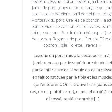
cochon
,
Dessine-moi un cochon
,
Jambonnea
Jarret de porc
,
Joues de porc
,
Langue de por
lard
,
Lard de bardière
,
Lard de poitrine
,
Long
Morceaux du porc
,
Oreilles de cochon
,
Palett
panne
,
Pieds de cochon
,
Plat-de-côtes
,
point
Poitrine de porc
,
Porc frais à la découpe
,
Que
de cochon
,
Rognons de porc
,
Rouelle
,
Tête d
cochon
,
Toile
,
Toilette
,
Travers
Lexique du porc frais à la découpe (H à Z)
Jambonneau : partie supérieure du pied e
partie inférieure de l’épaule ou de la cuisse
en fait constituée par le tibia et les muscle
qui l’entourent. On le trouve frais (dans c
cas, on dit plutôt jarret), demi-sel ou déjà cu
désossé, roulé et enrobé […]