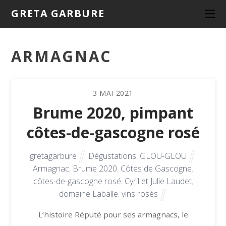
GRETA GARBURE
ARMAGNAC
3
MAI
2021
Brume 2020, pimpant
côtes-de-gascogne rosé
gretagarbure
Dégustations
,
GLOU-GLOU
Armagnac
,
Brume 2020
,
Côtes de Gascogne
,
côtes-de-gascogne rosé
,
Cyril et Julie Laudet
,
domaine Laballe
,
vins rosés
L’histoire Réputé pour ses armagnacs, le