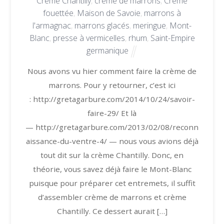
Crème Chantilly
,
crème de marrons
,
Crème
fouettée
,
Maison de Savoie
,
marrons à
l'armagnac
,
marrons glacés
,
meringue
,
Mont-
Blanc
,
presse à vermicelles
,
rhum
,
Saint-Empire
germanique
Nous avons vu hier comment faire la crème de
marrons. Pour y retourner, c’est ici
: http://gretagarbure.com/2014/10/24/savoir-
faire-29/ Et là
— http://gretagarbure.com/2013/02/08/reconn
aissance-du-ventre-4/ — nous vous avions déjà
tout dit sur la crème Chantilly. Donc, en
théorie, vous savez déjà faire le Mont-Blanc
puisque pour préparer cet entremets, il suffit
d’assembler crème de marrons et crème
Chantilly. Ce dessert aurait […]