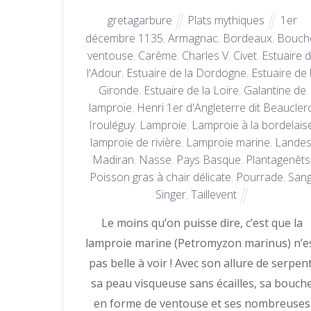
gretagarbure
Plats mythiques
1er
décembre 1135
,
Armagnac
,
Bordeaux
,
Bouch
ventouse
,
Carême
,
Charles V
,
Civet
,
Estuaire 
l'Adour
,
Estuaire de la Dordogne
,
Estuaire de 
Gironde
,
Estuaire de la Loire
,
Galantine de
lamproie
,
Henri 1er d'Angleterre dit Beaucler
Irouléguy
,
Lamproie
,
Lamproie à la bordelais
lamproie de rivière
,
Lamproie marine
,
Lande
Madiran
,
Nasse
,
Pays Basque
,
Plantagenêts
Poisson gras à chair délicate
,
Pourrade
,
San
Singer
,
Taillevent
Le moins qu’on puisse dire, c’est que la
lamproie marine (Petromyzon marinus) n’e
pas belle à voir ! Avec son allure de serpent
sa peau visqueuse sans écailles, sa bouch
en forme de ventouse et ses nombreuses