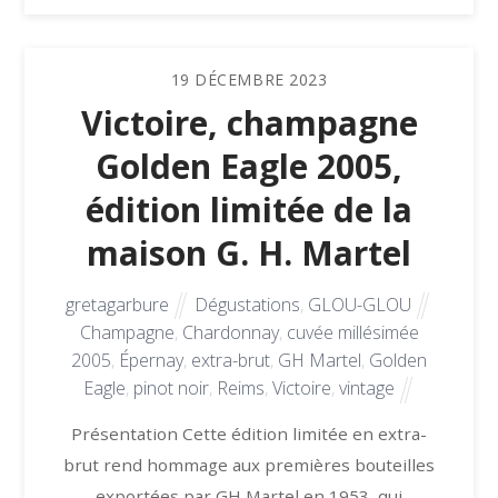
19
DÉCEMBRE
2023
Victoire, champagne
Golden Eagle 2005,
édition limitée de la
maison G. H. Martel
gretagarbure
Dégustations
,
GLOU-GLOU
Champagne
,
Chardonnay
,
cuvée millésimée
2005
,
Épernay
,
extra-brut
,
GH Martel
,
Golden
Eagle
,
pinot noir
,
Reims
,
Victoire
,
vintage
Présentation Cette édition limitée en extra-
brut rend hommage aux premières bouteilles
exportées par GH Martel en 1953, qui