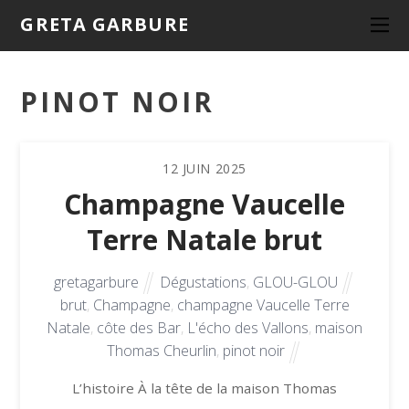
GRETA GARBURE
PINOT NOIR
12
JUIN
2025
Champagne Vaucelle
Terre Natale brut
gretagarbure
Dégustations
,
GLOU-GLOU
brut
,
Champagne
,
champagne Vaucelle Terre
Natale
,
côte des Bar
,
L'écho des Vallons
,
maison
Thomas Cheurlin
,
pinot noir
L’histoire À la tête de la maison Thomas