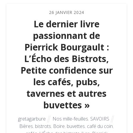
26
JANVIER
2024
Le dernier livre
passionnant de
Pierrick Bourgault :
L’Écho des Bistrots,
Petite confidence sur
les cafés, pubs,
tavernes et autres
buvettes »
gretagarbure
Nos mille-feuilles
,
SAVOIRS
Bières
,
bistrots
,
Boire
,
buvettes
,
café du coin
,