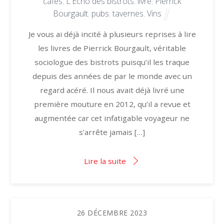
cafés
,
L'Écho des bistrots
,
livre
,
Pierrick
Bourgault
,
pubs
,
tavernes
,
Vins
Je vous ai déjà incité à plusieurs reprises à lire
les livres de Pierrick Bourgault, véritable
sociologue des bistrots puisqu’il les traque
depuis des années de par le monde avec un
regard acéré. Il nous avait déjà livré une
première mouture en 2012, qu’il a revue et
augmentée car cet infatigable voyageur ne
s’arrête jamais […]
Lire la suite
26
DÉCEMBRE
2023