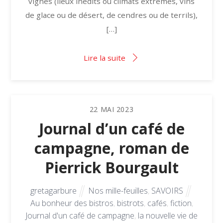
vignes (lieux inédits ou climats extrêmes, vins
de glace ou de désert, de cendres ou de terrils),
[…]
Lire la suite
22
MAI
2023
Journal d’un café de
campagne, roman de
Pierrick Bourgault
gretagarbure
Nos mille-feuilles
,
SAVOIRS
Au bonheur des bistros
,
bistrots
,
cafés
,
fiction
,
Journal d'un café de campagne
,
la nouvelle vie de