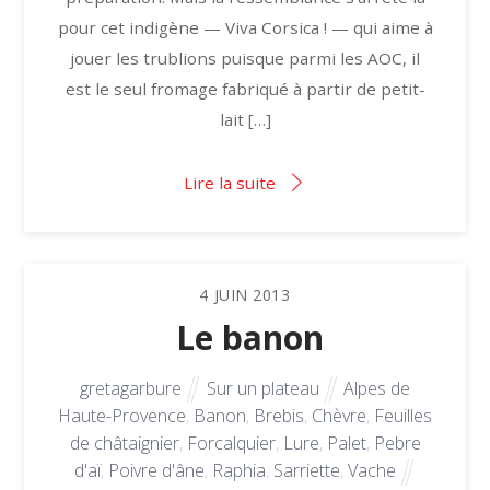
pour cet indigène — Viva Corsica ! — qui aime à
jouer les trublions puisque parmi les AOC, il
est le seul fromage fabriqué à partir de petit-
lait […]
Lire la suite
4
JUIN
2013
Le banon
gretagarbure
Sur un plateau
Alpes de
Haute-Provence
,
Banon
,
Brebis
,
Chèvre
,
Feuilles
de châtaignier
,
Forcalquier
,
Lure
,
Palet
,
Pebre
d'aï
,
Poivre d'âne
,
Raphia
,
Sarriette
,
Vache