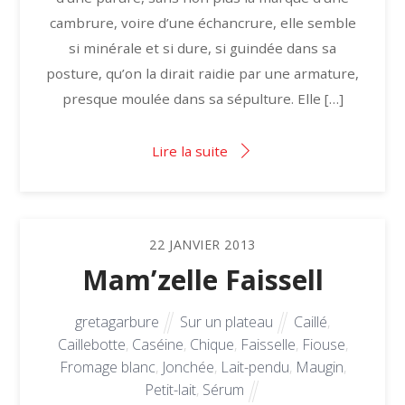
cambrure, voire d’une échancrure, elle semble
si minérale et si dure, si guindée dans sa
posture, qu’on la dirait raidie par une armature,
presque moulée dans sa sépulture. Elle […]
Lire la suite
22
JANVIER
2013
Mam’zelle Faissell
gretagarbure
Sur un plateau
Caillé
,
Caillebotte
,
Caséine
,
Chique
,
Faisselle
,
Fiouse
,
Fromage blanc
,
Jonchée
,
Lait-pendu
,
Maugin
,
Petit-lait
,
Sérum