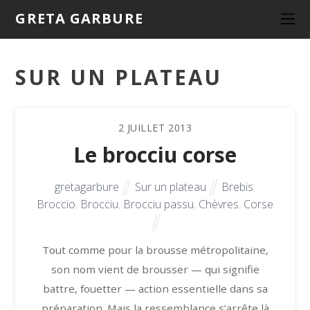
GRETA GARBURE
SUR UN PLATEAU
2
JUILLET
2013
Le brocciu corse
gretagarbure
Sur un plateau
Brebis
,
Broccio
,
Brocciu
,
Brocciu passu
,
Chèvres
,
Corse
Tout comme pour la brousse métropolitaine,
son nom vient de brousser — qui signifie
battre, fouetter — action essentielle dans sa
préparation. Mais la ressemblance s’arrête là