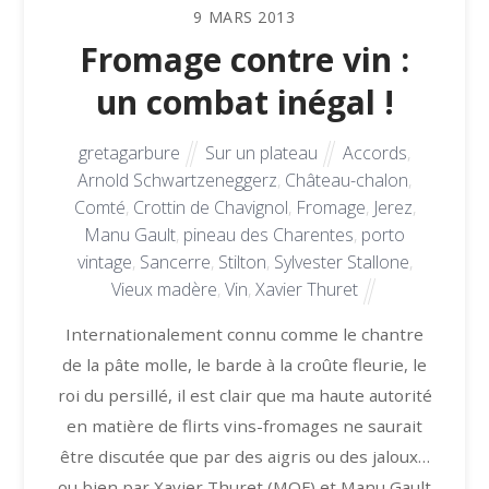
9
MARS
2013
Fromage contre vin :
un combat inégal !
gretagarbure
Sur un plateau
Accords
,
Arnold Schwartzeneggerz
,
Château-chalon
,
Comté
,
Crottin de Chavignol
,
Fromage
,
Jerez
,
Manu Gault
,
pineau des Charentes
,
porto
vintage
,
Sancerre
,
Stilton
,
Sylvester Stallone
,
Vieux madère
,
Vin
,
Xavier Thuret
Internationalement connu comme le chantre
de la pâte molle, le barde à la croûte fleurie, le
roi du persillé, il est clair que ma haute autorité
en matière de flirts vins-fromages ne saurait
être discutée que par des aigris ou des jaloux…
ou bien par Xavier Thuret (MOF) et Manu Gault