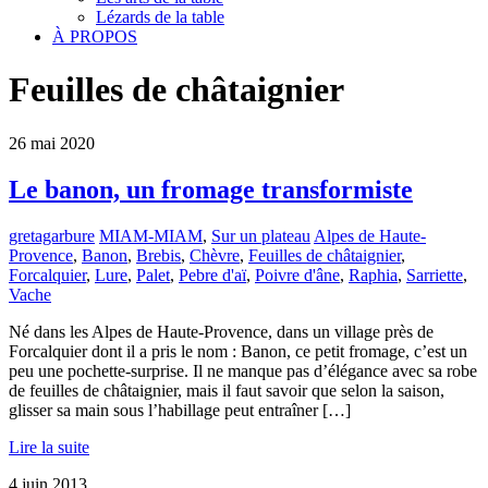
Lézards de la table
À PROPOS
Feuilles de châtaignier
26
mai
2020
Le banon, un fromage transformiste
gretagarbure
MIAM-MIAM
,
Sur un plateau
Alpes de Haute-
Provence
,
Banon
,
Brebis
,
Chèvre
,
Feuilles de châtaignier
,
Forcalquier
,
Lure
,
Palet
,
Pebre d'aï
,
Poivre d'âne
,
Raphia
,
Sarriette
,
Vache
Né dans les Alpes de Haute-Provence, dans un village près de
Forcalquier dont il a pris le nom : Banon, ce petit fromage, c’est un
peu une pochette-surprise. Il ne manque pas d’élégance avec sa robe
de feuilles de châtaignier, mais il faut savoir que selon la saison,
glisser sa main sous l’habillage peut entraîner […]
Lire la suite
4
juin
2013