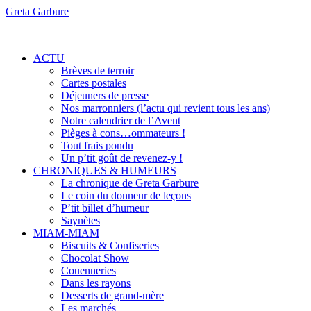
Greta Garbure
ACTU
Brèves de terroir
Cartes postales
Déjeuners de presse
Nos marronniers (l’actu qui revient tous les ans)
Notre calendrier de l’Avent
Pièges à cons…ommateurs !
Tout frais pondu
Un p’tit goût de revenez-y !
CHRONIQUES & HUMEURS
La chronique de Greta Garbure
Le coin du donneur de leçons
P’tit billet d’humeur
Saynètes
MIAM-MIAM
Biscuits & Confiseries
Chocolat Show
Couenneries
Dans les rayons
Desserts de grand-mère
Les marchés