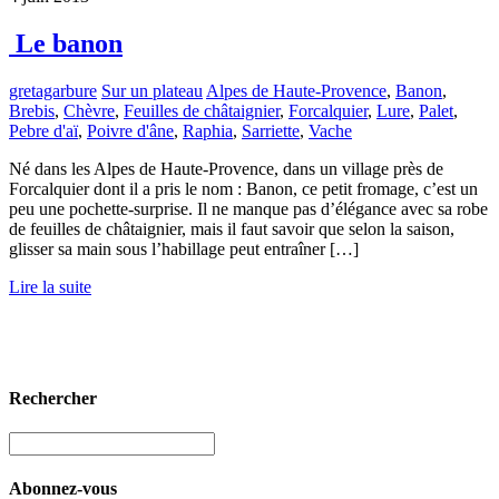
Le banon
gretagarbure
Sur un plateau
Alpes de Haute-Provence
,
Banon
,
Brebis
,
Chèvre
,
Feuilles de châtaignier
,
Forcalquier
,
Lure
,
Palet
,
Pebre d'aï
,
Poivre d'âne
,
Raphia
,
Sarriette
,
Vache
Né dans les Alpes de Haute-Provence, dans un village près de
Forcalquier dont il a pris le nom : Banon, ce petit fromage, c’est un
peu une pochette-surprise. Il ne manque pas d’élégance avec sa robe
de feuilles de châtaignier, mais il faut savoir que selon la saison,
glisser sa main sous l’habillage peut entraîner […]
Lire la suite
Rechercher
Abonnez-vous