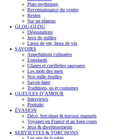
Plats mythiques
Reconnaissance du ventre
Restos
Sur un plateau
GLOU-GLOU
Dégustations
Jeux de quilles
Lieux de vie, lieux de vin
SAVOIRS
Appellations culinaires
Entrelards
Glanes et cueillettes sauvages
Les mots des mets
Nos mille-feuilles
Savoir-faire
Traditions, us et coutumes
GUEULES D’AMOUR
Interviews
Portraits
ÉVASION
Déco, bricolage & travaux manuels
Voyages en France et au long cours
Jeux & divertissements
SERVIETTES & TORCHONS
Les arts de la table