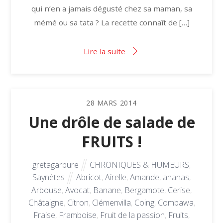
qui n’en a jamais dégusté chez sa maman, sa
mémé ou sa tata ? La recette connaît de […]
Lire la suite
28
MARS
2014
Une drôle de salade de
FRUITS !
gretagarbure
CHRONIQUES & HUMEURS
,
Saynètes
Abricot
,
Airelle
,
Amande
,
ananas
,
Arbouse
,
Avocat
,
Banane
,
Bergamote
,
Cerise
,
Châtaigne
,
Citron
,
Clémenvilla
,
Coing
,
Combawa
,
Fraise
,
Framboise
,
Fruit de la passion
,
Fruits
,