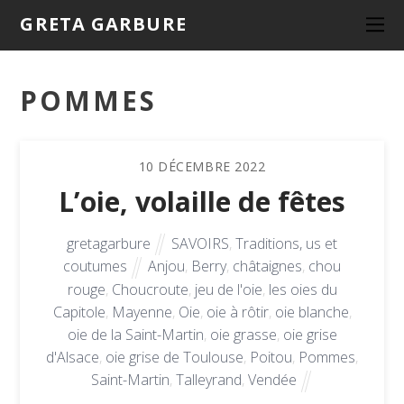
GRETA GARBURE
POMMES
10
DÉCEMBRE
2022
L’oie, volaille de fêtes
gretagarbure
SAVOIRS
,
Traditions, us et
coutumes
Anjou
,
Berry
,
châtaignes
,
chou
rouge
,
Choucroute
,
jeu de l'oie
,
les oies du
Capitole
,
Mayenne
,
Oie
,
oie à rôtir
,
oie blanche
,
oie de la Saint-Martin
,
oie grasse
,
oie grise
d'Alsace
,
oie grise de Toulouse
,
Poitou
,
Pommes
,
Saint-Martin
,
Talleyrand
,
Vendée