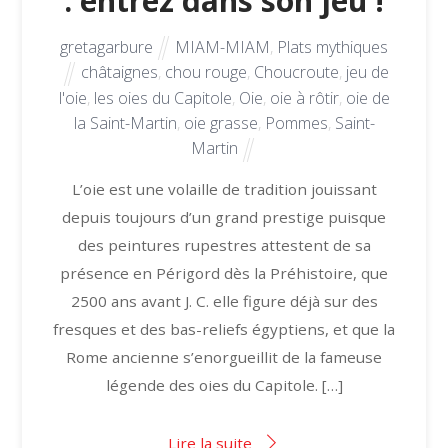
: entrez dans son jeu !
gretagarbure
MIAM-MIAM
,
Plats mythiques
châtaignes
,
chou rouge
,
Choucroute
,
jeu de
l'oie
,
les oies du Capitole
,
Oie
,
oie à rôtir
,
oie de
la Saint-Martin
,
oie grasse
,
Pommes
,
Saint-
Martin
L’oie est une volaille de tradition jouissant
depuis toujours d’un grand prestige puisque
des peintures rupestres attestent de sa
présence en Périgord dès la Préhistoire, que
2500 ans avant J. C. elle figure déjà sur des
fresques et des bas-reliefs égyptiens, et que la
Rome ancienne s’enorgueillit de la fameuse
légende des oies du Capitole. […]
Lire la suite