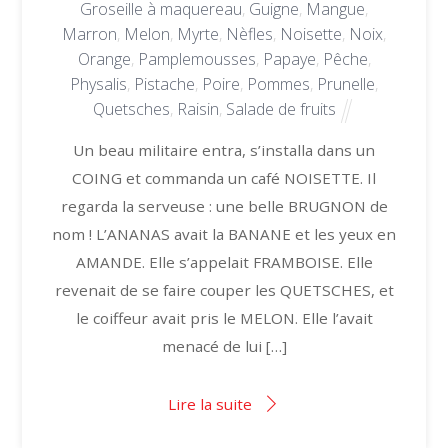
Groseille à maquereau
,
Guigne
,
Mangue
,
Marron
,
Melon
,
Myrte
,
Nèfles
,
Noisette
,
Noix
,
Orange
,
Pamplemousses
,
Papaye
,
Pêche
,
Physalis
,
Pistache
,
Poire
,
Pommes
,
Prunelle
,
Quetsches
,
Raisin
,
Salade de fruits
Un beau militaire entra, s’installa dans un
COING et commanda un café NOISETTE. Il
regarda la serveuse : une belle BRUGNON de
nom ! L’ANANAS avait la BANANE et les yeux en
AMANDE. Elle s’appelait FRAMBOISE. Elle
revenait de se faire couper les QUETSCHES, et
le coiffeur avait pris le MELON. Elle l’avait
menacé de lui […]
Lire la suite