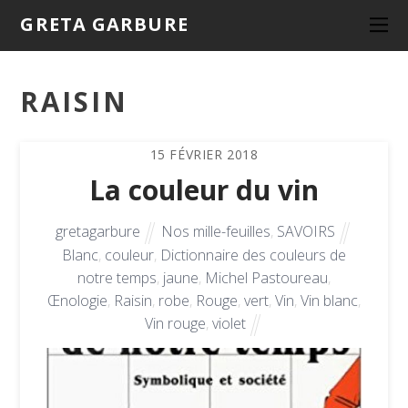
GRETA GARBURE
RAISIN
15
FÉVRIER
2018
La couleur du vin
gretagarbure
Nos mille-feuilles
,
SAVOIRS
Blanc
,
couleur
,
Dictionnaire des couleurs de
notre temps
,
jaune
,
Michel Pastoureau
,
Œnologie
,
Raisin
,
robe
,
Rouge
,
vert
,
Vin
,
Vin blanc
,
Vin rouge
,
violet