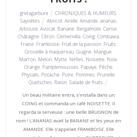
gretagarbure
CHRONIQUES & HUMEURS
,
Saynètes
Abricot
,
Airelle
,
Amande
,
ananas
,
Arbouse
,
Avocat
,
Banane
,
Bergamote
,
Cerise
,
Châtaigne
,
Citron
,
Clémenvilla
,
Coing
,
Combawa
,
Fraise
,
Framboise
,
Fruit de la passion
,
Fruits
,
Groseille à maquereau
,
Guigne
,
Mangue
,
Marron
,
Melon
,
Myrte
,
Nèfles
,
Noisette
,
Noix
,
Orange
,
Pamplemousses
,
Papaye
,
Pêche
,
Physalis
,
Pistache
,
Poire
,
Pommes
,
Prunelle
,
Quetsches
,
Raisin
,
Salade de fruits
Un beau militaire entra, s’installa dans un
COING et commanda un café NOISETTE. Il
regarda la serveuse : une belle BRUGNON de
nom ! L’ANANAS avait la BANANE et les yeux en
AMANDE. Elle s’appelait FRAMBOISE. Elle