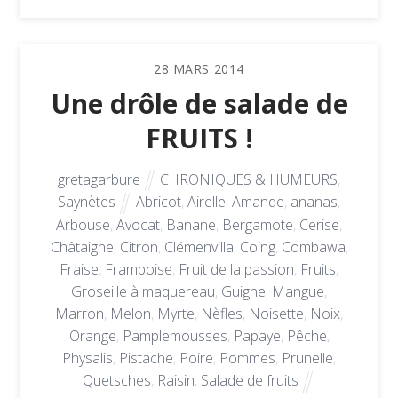
28
MARS
2014
Une drôle de salade de
FRUITS !
gretagarbure
CHRONIQUES & HUMEURS
,
Saynètes
Abricot
,
Airelle
,
Amande
,
ananas
,
Arbouse
,
Avocat
,
Banane
,
Bergamote
,
Cerise
,
Châtaigne
,
Citron
,
Clémenvilla
,
Coing
,
Combawa
,
Fraise
,
Framboise
,
Fruit de la passion
,
Fruits
,
Groseille à maquereau
,
Guigne
,
Mangue
,
Marron
,
Melon
,
Myrte
,
Nèfles
,
Noisette
,
Noix
,
Orange
,
Pamplemousses
,
Papaye
,
Pêche
,
Physalis
,
Pistache
,
Poire
,
Pommes
,
Prunelle
,
Quetsches
,
Raisin
,
Salade de fruits