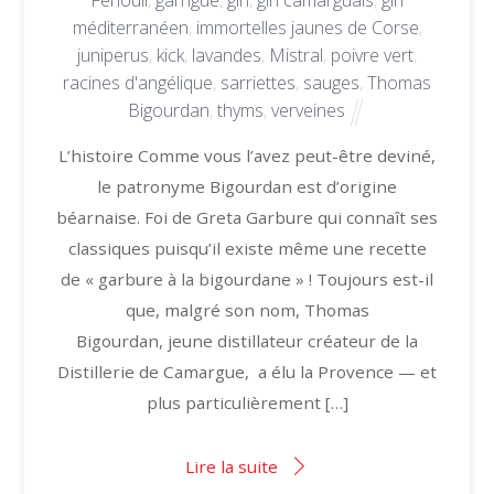
Fenouil
,
garrigue
,
gin
,
gin camarguais
,
gin
méditerranéen
,
immortelles jaunes de Corse
,
juniperus
,
kick
,
lavandes
,
Mistral
,
poivre vert
,
racines d'angélique
,
sarriettes
,
sauges
,
Thomas
Bigourdan
,
thyms
,
verveines
L’histoire Comme vous l’avez peut-être deviné,
le patronyme Bigourdan est d’origine
béarnaise. Foi de Greta Garbure qui connaît ses
classiques puisqu’il existe même une recette
de « garbure à la bigourdane » ! Toujours est-il
que, malgré son nom, Thomas
Bigourdan, jeune distillateur créateur de la
Distillerie de Camargue, a élu la Provence — et
plus particulièrement […]
Lire la suite