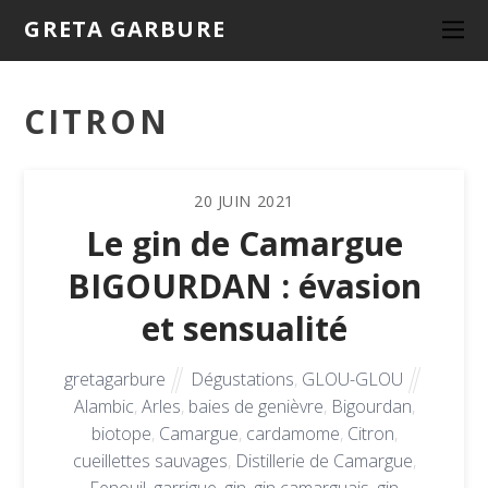
GRETA GARBURE
CITRON
20
JUIN
2021
Le gin de Camargue
BIGOURDAN : évasion
et sensualité
gretagarbure
Dégustations
,
GLOU-GLOU
Alambic
,
Arles
,
baies de genièvre
,
Bigourdan
,
biotope
,
Camargue
,
cardamome
,
Citron
,
cueillettes sauvages
,
Distillerie de Camargue
,