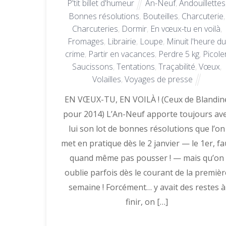
P'tit billet d'humeur
An-Neuf
,
Andouillettes
Bonnes résolutions
,
Bouteilles
,
Charcuterie
,
Charcuteries
,
Dormir
,
En vœux-tu en voilà
,
Fromages
,
Librairie
,
Loupe
,
Minuit l'heure d
crime
,
Partir en vacances
,
Perdre 5 kg
,
Picole
Saucissons
,
Tentations
,
Traçabilité
,
Vœux
,
Volailles
,
Voyages de presse
EN VŒUX-TU, EN VOILÀ ! (Ceux de Blandin
pour 2014) L’An-Neuf apporte toujours av
lui son lot de bonnes résolutions que l’on
met en pratique dès le 2 janvier — le 1er, fa
quand même pas pousser ! — mais qu’on
oublie parfois dès le courant de la premièr
semaine ! Forcément… y avait des restes à
finir, on […]