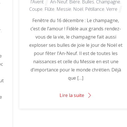
,
l'Avent
An-Neuf
,
Bière
,
Bulles
,
Champagne
,
Coupe
,
Flûte
,
Messie
,
Noël
,
Pétillance
,
Verre
Fenêtre du 16 décembre : Le champagne,
u
c’est de l’amour ! Fidèle aux grands rendez-
r
,
vous de la vie, le champagne fait aussi
exploser ses bulles de joie le jour de Noël et
pour fêter l’An-Neuf. Il est de toutes les
e
naissances et celle du Messie en est une
ec
d’importance pour le monde chrétien. Déjà
que […]
ut
Lire la suite
e