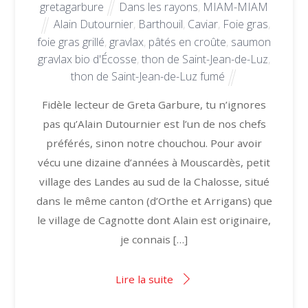
gretagarbure
Dans les rayons
,
MIAM-MIAM
Alain Dutournier
,
Barthouil
,
Caviar
,
Foie gras
,
foie gras grillé
,
gravlax
,
pâtés en croûte
,
saumon
gravlax bio d'Écosse
,
thon de Saint-Jean-de-Luz
,
thon de Saint-Jean-de-Luz fumé
Fidèle lecteur de Greta Garbure, tu n’ignores
pas qu’Alain Dutournier est l’un de nos chefs
préférés, sinon notre chouchou. Pour avoir
vécu une dizaine d’années à Mouscardès, petit
village des Landes au sud de la Chalosse, situé
dans le même canton (d’Orthe et Arrigans) que
le village de Cagnotte dont Alain est originaire,
je connais […]
Lire la suite