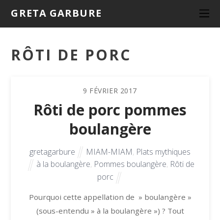
GRETA GARBURE
RÔTI DE PORC
9
FÉVRIER
2017
Rôti de porc pommes
boulangère
gretagarbure
MIAM-MIAM
,
Plats mythiques
à la boulangère
,
Pommes boulangère
,
Rôti de
porc
Pourquoi cette appellation de » boulangère »
(sous-entendu » à la boulangère ») ? Tout