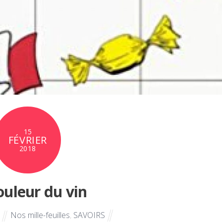
15
FÉVRIER
2018
ouleur du vin
Nos mille-feuilles
,
SAVOIRS
E