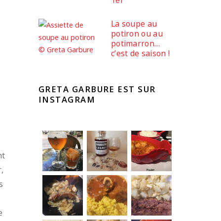
La soupe au
potiron ou au
potimarron…
c’est de saison !
GRETA GARBURE EST SUR
INSTAGRAM
nt
,
s
e