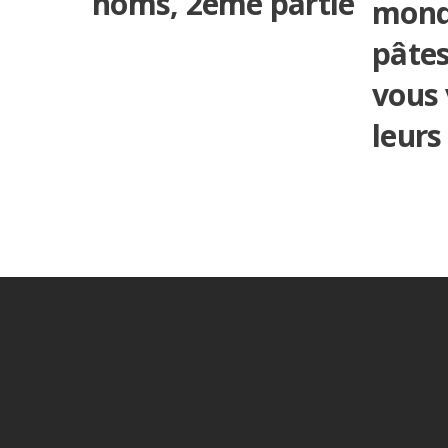
noms, 2ème partie
mond
pâtes
vous
leurs