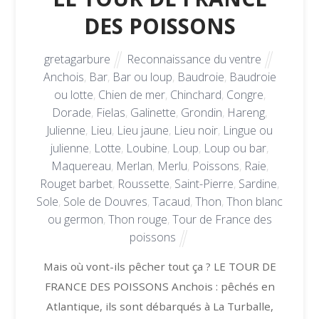
DES POISSONS
gretagarbure
Reconnaissance du ventre
Anchois
,
Bar
,
Bar ou loup
,
Baudroie
,
Baudroie
ou lotte
,
Chien de mer
,
Chinchard
,
Congre
,
Dorade
,
Fielas
,
Galinette
,
Grondin
,
Hareng
,
Julienne
,
Lieu
,
Lieu jaune
,
Lieu noir
,
Lingue ou
julienne
,
Lotte
,
Loubine
,
Loup
,
Loup ou bar
,
Maquereau
,
Merlan
,
Merlu
,
Poissons
,
Raie
,
Rouget barbet
,
Roussette
,
Saint-Pierre
,
Sardine
,
Sole
,
Sole de Douvres
,
Tacaud
,
Thon
,
Thon blanc
ou germon
,
Thon rouge
,
Tour de France des
poissons
Mais où vont-ils pêcher tout ça ? LE TOUR DE
FRANCE DES POISSONS Anchois : pêchés en
Atlantique, ils sont débarqués à La Turballe,