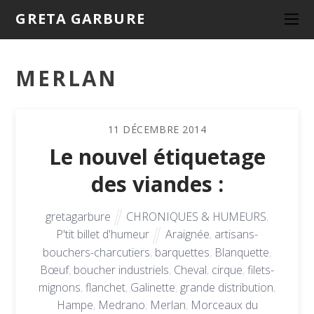
GRETA GARBURE
MERLAN
11
DÉCEMBRE
2014
Le nouvel étiquetage
des viandes :
gretagarbure
CHRONIQUES & HUMEURS
,
P'tit billet d'humeur
Araignée
,
artisans-
bouchers-charcutiers
,
barquettes
,
Blanquette
,
Bœuf
,
boucher industriels
,
Cheval
,
cirque
,
filets-
mignons
,
flanchet
,
Galinette
,
grande distribution
,
Hampe
,
Medrano
,
Merlan
,
Morceaux du