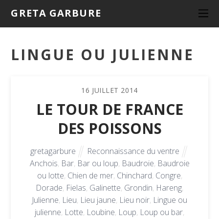
GRETA GARBURE
LINGUE OU JULIENNE
16
JUILLET
2014
LE TOUR DE FRANCE
DES POISSONS
gretagarbure
Reconnaissance du ventre
Anchois
,
Bar
,
Bar ou loup
,
Baudroie
,
Baudroie
ou lotte
,
Chien de mer
,
Chinchard
,
Congre
,
Dorade
,
Fielas
,
Galinette
,
Grondin
,
Hareng
,
Julienne
,
Lieu
,
Lieu jaune
,
Lieu noir
,
Lingue ou
julienne
,
Lotte
,
Loubine
,
Loup
,
Loup ou bar
,