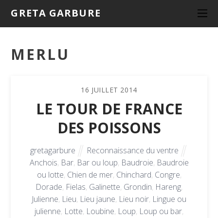
GRETA GARBURE
MERLU
16
JUILLET
2014
LE TOUR DE FRANCE
DES POISSONS
gretagarbure
Reconnaissance du ventre
Anchois
,
Bar
,
Bar ou loup
,
Baudroie
,
Baudroie
ou lotte
,
Chien de mer
,
Chinchard
,
Congre
,
Dorade
,
Fielas
,
Galinette
,
Grondin
,
Hareng
,
Julienne
,
Lieu
,
Lieu jaune
,
Lieu noir
,
Lingue ou
julienne
,
Lotte
,
Loubine
,
Loup
,
Loup ou bar
,