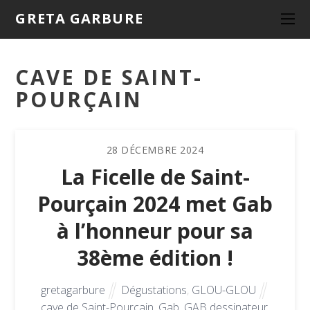
GRETA GARBURE
CAVE DE SAINT-
POURÇAIN
28
DÉCEMBRE
2024
La Ficelle de Saint-
Pourçain 2024 met Gab
à l’honneur pour sa
38ème édition !
gretagarbure
Dégustations
,
GLOU-GLOU
cave de Saint-Pourçain
,
Gab
,
GAB dessinateur
,