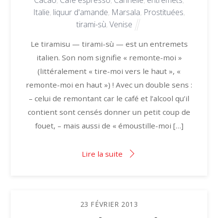
Italie
,
liquur d'amande
,
Marsala
,
Prostituées
,
tirami-sù
,
Venise
Le tiramisu — tirami-sù — est un entremets
italien. Son nom signifie « remonte-moi »
(littéralement « tire-moi vers le haut », «
remonte-moi en haut ») ! Avec un double sens :
– celui de remontant car le café et l’alcool qu’il
contient sont censés donner un petit coup de
fouet, – mais aussi de « émoustille-moi […]
Lire la suite
23
FÉVRIER
2013