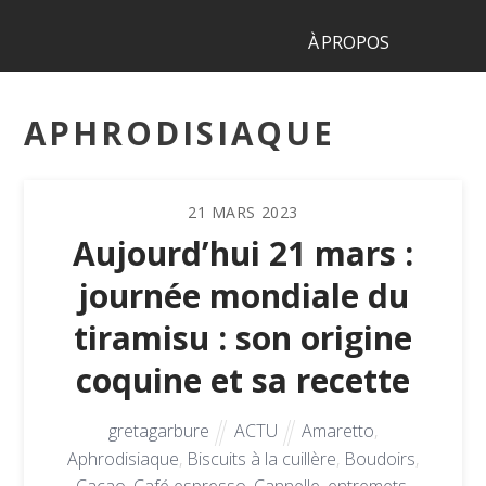
À PROPOS
APHRODISIAQUE
21
MARS
2023
Aujourd’hui 21 mars :
journée mondiale du
tiramisu : son origine
coquine et sa recette
gretagarbure
ACTU
Amaretto
,
Aphrodisiaque
,
Biscuits à la cuillère
,
Boudoirs
,
Cacao
,
Café espresso
,
Cannelle
,
entremets
,