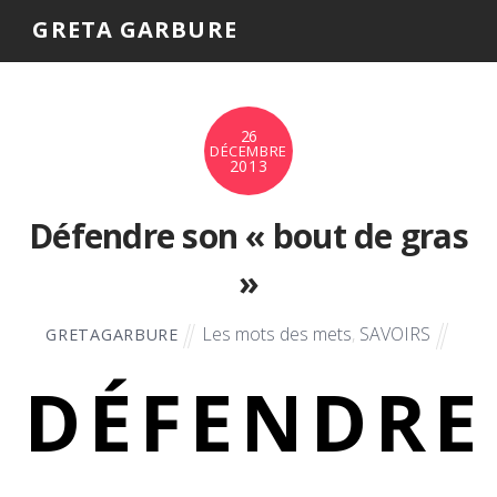
GRETA GARBURE
26
DÉCEMBRE
2013
Défendre son « bout de gras
»
Les mots des mets
,
SAVOIRS
GRETAGARBURE
DÉFENDRE