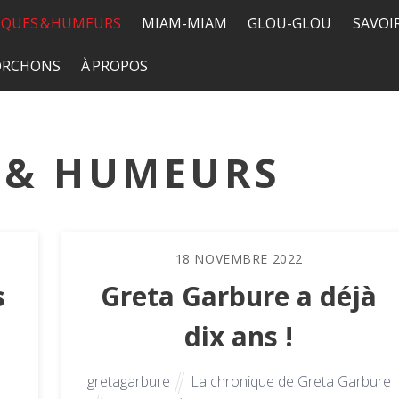
QUES & HUMEURS
MIAM-MIAM
GLOU-GLOU
SAVOI
TORCHONS
À PROPOS
 & HUMEURS
18
NOVEMBRE
2022
s
Greta Garbure a déjà
dix ans !
gretagarbure
La chronique de Greta Garbure