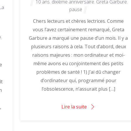
10 ans
,
dixième anniversaire
,
Greta Garbure
,
La
pause
Chers lecteurs et chères lectrices. Comme
vous l’avez certainement remarqué, Greta
e
,
Garbure a marqué une pause d’un mois. Il y a
plusieurs raisons à cela. Tout d’abord, deux
raisons majeures : mon ordinateur et moi-
même avons eu conjointement des petits
e
problèmes de santé ! 1) J’ai dû changer
d’ordinateur qui, programmé pour
ît
l’obsolescence, n’assurait plus […]
n
Lire la suite
,