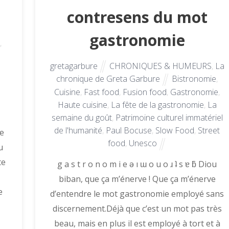
contresens du mot
gastronomie
,
gretagarbure
CHRONIQUES & HUMEURS
,
La
chronique de Greta Garbure
Bistronomie
,
Cuisine
,
Fast food
,
Fusion food
,
Gastronomie
,
Haute cuisine
,
La fête de la gastronomie
,
La
semaine du goût
,
Patrimoine culturel immatériel
de l'humanité
,
Paul Bocuse
,
Slow Food
,
Street
ue
food
,
Unesco
u
te
g a s t r o n o m i e ǝ ı ɯ o u o ɹ ʇ s ɐ ƃ Diou
T
biban, que ça m’énerve ! Que ça m’énerve
e
d’entendre le mot gastronomie employé sans
discernement.Déjà que c’est un mot pas très
beau, mais en plus il est employé à tort et à