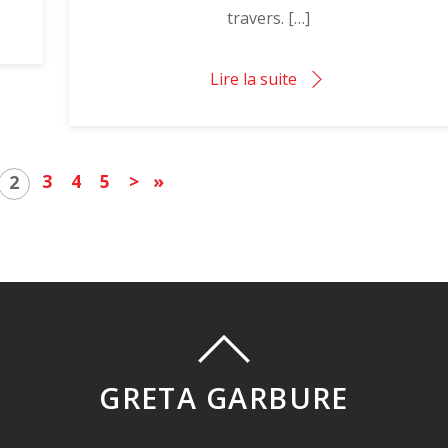
travers. […]
Lire la suite
3
4
5
>
»
2
GRETA GARBURE