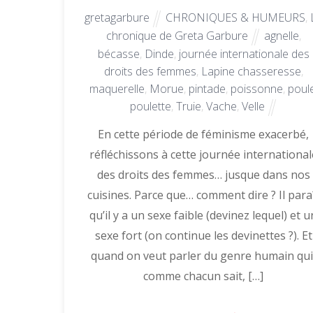
gretagarbure
CHRONIQUES & HUMEURS
,
chronique de Greta Garbure
agnelle
,
bécasse
,
Dinde
,
journée internationale des
droits des femmes
,
Lapine chasseresse
,
maquerelle
,
Morue
,
pintade
,
poissonne
,
poul
poulette
,
Truie
,
Vache
,
Velle
En cette période de féminisme exacerbé,
réfléchissons à cette journée international
des droits des femmes… jusque dans nos
cuisines. Parce que… comment dire ? Il para
qu’il y a un sexe faible (devinez lequel) et u
sexe fort (on continue les devinettes ?). Et
quand on veut parler du genre humain qui
comme chacun sait, […]