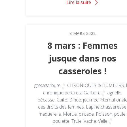
Lire la suite
8
MARS
2022
8 mars : Femmes
jusque dans nos
casseroles !
gretagarbure
CHRONIQUES & HUMEURS
,
chronique de Greta Garbure
agnelle
,
bécasse
,
Caillé
,
Dinde
,
journée international
des droits des femmes
,
Lapine chasseresse
maquerelle
,
Morue
,
pintade
,
Poisson
,
poule
,
poulette
,
Truie
,
Vache
,
Velle