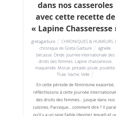
dans nos casseroles
avec cette recette de
« Lapine Chasseresse 
gretagarbure
CHRONIQUES & HUMEURS
,
chronique de Greta Garbure
agnelle
,
bécasse
,
Dinde
,
journée internationale des
droits des femmes
,
Lapine chasseresse
,
maquerelle
,
Morue
,
pintade
,
poule
,
poulette
,
Truie
,
Vache
,
Velle
En cette période de féminisme exacerbé,
réfléchissons à cette journée international
des droits des femmes… jusque dans nos
cuisines. Parceque… comment dire ? Il paraî
qu’il y a un sexe faible (devinez lequel) et u