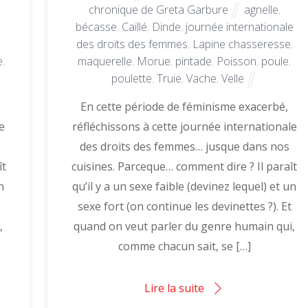
chronique de Greta Garbure
agnelle
,
bécasse
,
Caillé
,
Dinde
,
journée internationale
des droits des femmes
,
Lapine chasseresse
,
e
,
maquerelle
,
Morue
,
pintade
,
Poisson
,
poule
,
poulette
,
Truie
,
Vache
,
Velle
En cette période de féminisme exacerbé,
e
réfléchissons à cette journée internationale
des droits des femmes… jusque dans nos
ît
cuisines. Parceque… comment dire ? Il paraît
n
qu’il y a un sexe faible (devinez lequel) et un
sexe fort (on continue les devinettes ?). Et
,
quand on veut parler du genre humain qui,
comme chacun sait, se […]
Lire la suite