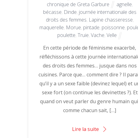
chronique de Greta Garbure
agnelle
,
bécasse
,
Dinde
,
journée internationale des
droits des femmes
,
Lapine chasseresse
,
maquerelle
,
Morue
,
pintade
,
poissonne
,
poul
poulette
,
Truie
,
Vache
,
Velle
En cette période de féminisme exacerbé,
réfléchissons à cette journée international
des droits des femmes… jusque dans nos
cuisines. Parce que… comment dire ? Il para
qu’il y a un sexe faible (devinez lequel) et u
sexe fort (on continue les devinettes ?). Et
quand on veut parler du genre humain qui
comme chacun sait, […]
Lire la suite