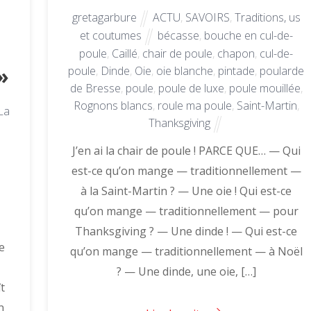
gretagarbure
ACTU
,
SAVOIRS
,
Traditions, us
et coutumes
bécasse
,
bouche en cul-de-
poule
,
Caillé
,
chair de poule
,
chapon
,
cul-de-
»
poule
,
Dinde
,
Oie
,
oie blanche
,
pintade
,
poularde
de Bresse
,
poule
,
poule de luxe
,
poule mouillée
,
Rognons blancs
,
roule ma poule
,
Saint-Martin
,
La
Thanksgiving
J’en ai la chair de poule ! PARCE QUE… — Qui
est-ce qu’on mange — traditionnellement —
à la Saint-Martin ? — Une oie ! Qui est-ce
qu’on mange — traditionnellement — pour
Thanksgiving ? — Une dinde ! — Qui est-ce
e
qu’on mange — traditionnellement — à Noël
? — Une dinde, une oie, […]
t
n