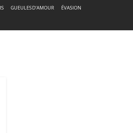
RS
GUEULES D’AMOUR
ÉVASION