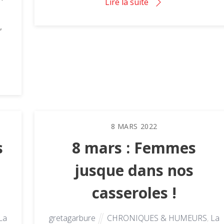
Lire la suite
,
8
MARS
2022
s
8 mars : Femmes
jusque dans nos
casseroles !
La
gretagarbure
CHRONIQUES & HUMEURS
,
La